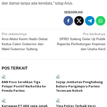
dan damai tanpa ada kendala,” tutup Arus.
SEBARKAN
Navigasi
Pos sebelumnya
Pos berikutnya
Arus Abdul Karim Hadiri Debat
DPRD Sulteng Gelar Uji Publik
pos
Kedua Calon Gubernur dan
Raperda Perlindungan Koperasi
Wakil Gubernur Sulteng
dan Usaha Kecil
POS TERKAIT
BNN Poso Serahkan Tiga
Sayap Jembatan Penghubung
Pelajar Positif Narkotika ke
Baliara-Parigimpu’u Parimo
Pemda Parimo
Terancam Roboh
Karyawan PT UKK yang Jatuh
Tiga Polres Terbaik Versi