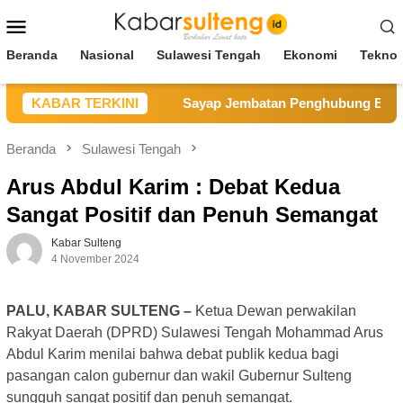
Loncat
Menu
ke
Mobile
konten
Beranda
Nasional
Sulawesi Tengah
Ekonomi
Teknol
ka ke Pemda Parimo
KABAR TERKINI
Sayap Jembatan Penghubung Baliara
Beranda
Sulawesi Tengah
Arus Abdul Karim : Debat Kedua
Sangat Positif dan Penuh Semangat
Kabar Sulteng
4 November 2024
PALU, KABAR SULTENG –
Ketua Dewan perwakilan
Rakyat Daerah (DPRD) Sulawesi Tengah Mohammad Arus
Abdul Karim menilai bahwa debat publik kedua bagi
pasangan calon gubernur dan wakil Gubernur Sulteng
sungguh sangat positif dan penuh semangat.