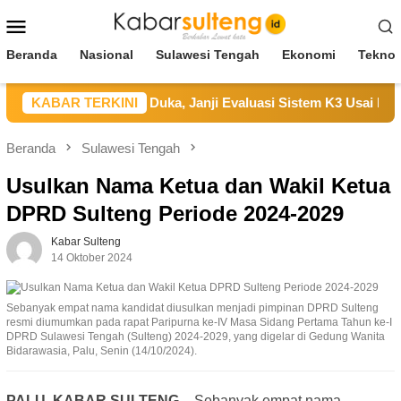
Loncat
Menu
ke
Mobile
konten
Beranda
Nasional
Sulawesi Tengah
Ekonomi
Teknol
PT UKK Sampaikan Duka, Janji Evaluasi Sistem K3 Usai Insiden
KABAR TERKINI
Beranda
Sulawesi Tengah
Usulkan Nama Ketua dan Wakil Ketua
DPRD Sulteng Periode 2024-2029
Kabar Sulteng
14 Oktober 2024
Sebanyak empat nama kandidat diusulkan menjadi pimpinan DPRD Sulteng
resmi diumumkan pada rapat Paripurna ke-IV Masa Sidang Pertama Tahun ke-I
DPRD Sulawesi Tengah (Sulteng) 2024-2029, yang digelar di Gedung Wanita
Bidarawasia, Palu, Senin (14/10/2024).
PALU, KABAR SULTENG –
Sebanyak empat nama