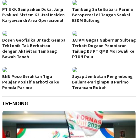
PT UKK Sampaikan Duka, Janji
Tambang Sirtu Baliara Parimo
Evaluasi Sistem K3 Usai Insiden
Beroperasi di Tengah Sanksi
Karyawan di Area Operasional
ESDM Sulteng
Dosen Geofisika Untad: Gempa
JATAM Gugat Gubernur Sulteng
Tektonik Tak Berkaitan
Terkait Dugaan Pembiaran
dengan Aktivitas Tambang
Tailing B3 PT QMB Morowali ke
Bawah Tanah
PTUN Palu
BNN Poso Serahkan Tiga
Sayap Jembatan Penghubung
Pelajar Positif Narkotika ke
Baliara-Parigimpu’u Parimo
Pemda Parimo
Terancam Roboh
TRENDING