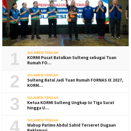
1
SULAWESI TENGAH
KORMI Pusat Batalkan Sulteng sebagai Tuan
Rumah FO…
2
SULAWESI TENGAH
Sulteng Batal Jadi Tuan Rumah FORNAS IX 2027,
KORM…
3
SULAWESI TENGAH
Ketua KORMI Sulteng Ungkap Isi Tiga Surat
hingga U…
4
SULAWESI TENGAH
Wabup Parimo Abdul Sahid Terseret Dugaan
Reklamasi…