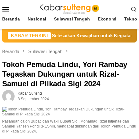
Loncat
Menu
ke
Mobile
konten
Beranda
Nasional
Sulawesi Tengah
Ekonomi
Teknol
 CV BBN Belum Selesaikan Kewajiban untuk Kegiatan Operasi
KABAR TERKINI
Beranda
Sulawesi Tengah
Tokoh Pemuda Lindu, Yori Rambay
Tegaskan Dukungan untuk Rizal-
Samuel di Pilkada Sigi 2024
Kabar Sulteng
8 September 2024
Pasangan calon Bupati dan Wakil Bupati Sigi, Mohamad Rizal Intjenae dan
Samuel Yansen Pongi (RESMI), mendapat dukungan dari Tokoh Pemuda Lindu
di Pilkada Sigi 2024.