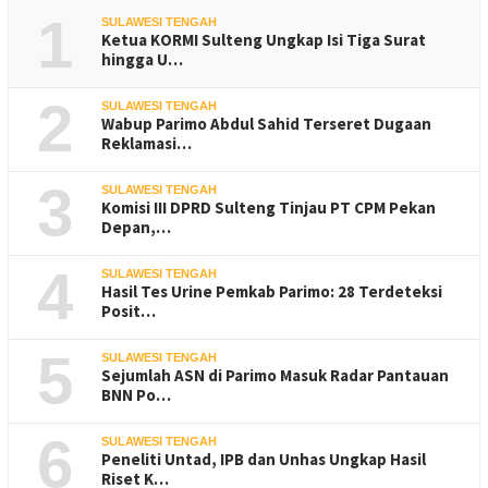
1
SULAWESI TENGAH
Ketua KORMI Sulteng Ungkap Isi Tiga Surat
hingga U…
2
SULAWESI TENGAH
Wabup Parimo Abdul Sahid Terseret Dugaan
Reklamasi…
3
SULAWESI TENGAH
Komisi III DPRD Sulteng Tinjau PT CPM Pekan
Depan,…
4
SULAWESI TENGAH
Hasil Tes Urine Pemkab Parimo: 28 Terdeteksi
Posit…
5
SULAWESI TENGAH
Sejumlah ASN di Parimo Masuk Radar Pantauan
BNN Po…
6
SULAWESI TENGAH
Peneliti Untad, IPB dan Unhas Ungkap Hasil
Riset K…