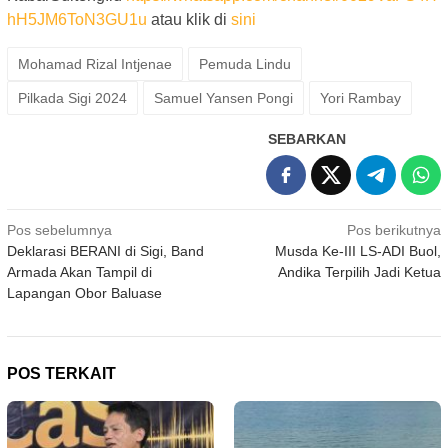
hH5JM6ToN3GU1u
atau klik di
sini
Mohamad Rizal Intjenae
Pemuda Lindu
Pilkada Sigi 2024
Samuel Yansen Pongi
Yori Rambay
SEBARKAN
Navigasi
Pos sebelumnya
Pos berikutnya
Deklarasi BERANI di Sigi, Band
Musda Ke-III LS-ADI Buol,
pos
Armada Akan Tampil di
Andika Terpilih Jadi Ketua
Lapangan Obor Baluase
POS TERKAIT