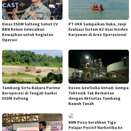
Dinas ESDM Sulteng Sebut CV
PT UKK Sampaikan Duka, Janji
BBN Belum Selesaikan
Evaluasi Sistem K3 Usai Insiden
Kewajiban untuk Kegiatan
Karyawan di Area Operasional
Operasi
Tambang Sirtu Baliara Parimo
Dosen Geofisika Untad: Gempa
Beroperasi di Tengah Sanksi
Tektonik Tak Berkaitan
ESDM Sulteng
dengan Aktivitas Tambang
Bawah Tanah
BNN Poso Serahkan Tiga
Pelajar Positif Narkotika ke