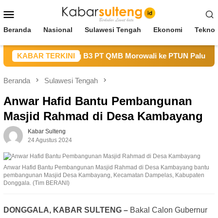
Loncat
Menu
ke
Mobile
konten
Beranda
Nasional
Sulawesi Tengah
Ekonomi
Teknol
 Pembiaran Tailing B3 PT QMB Morowali ke PTUN Palu
KABAR TERKINI
Beranda
Sulawesi Tengah
Anwar Hafid Bantu Pembangunan
Masjid Rahmad di Desa Kambayang
Kabar Sulteng
24 Agustus 2024
Anwar Hafid Bantu Pembangunan Masjid Rahmad di Desa Kambayang bantu
pembangunan Masjid Desa Kambayang, Kecamatan Dampelas, Kabupaten
Donggala. (Tim BERANI)
DONGGALA, KABAR SULTENG –
Bakal Calon Gubernur