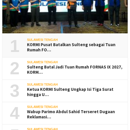
1
SULAWESI TENGAH
KORMI Pusat Batalkan Sulteng sebagai Tuan
Rumah FO…
2
SULAWESI TENGAH
Sulteng Batal Jadi Tuan Rumah FORNAS IX 2027,
KORM…
3
SULAWESI TENGAH
Ketua KORMI Sulteng Ungkap Isi Tiga Surat
hingga U…
4
SULAWESI TENGAH
Wabup Parimo Abdul Sahid Terseret Dugaan
Reklamasi…
SULAWESI TENGAH