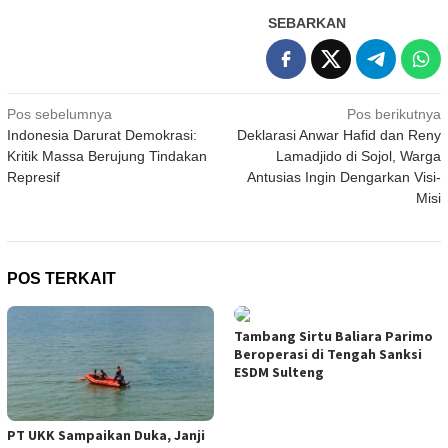
SEBARKAN
Navigasi
Pos sebelumnya
Pos berikutnya
Indonesia Darurat Demokrasi:
Deklarasi Anwar Hafid dan Reny
pos
Kritik Massa Berujung Tindakan
Lamadjido di Sojol, Warga
Represif
Antusias Ingin Dengarkan Visi-
Misi
POS TERKAIT
Tambang Sirtu Baliara Parimo
Beroperasi di Tengah Sanksi
ESDM Sulteng
PT UKK Sampaikan Duka, Janji