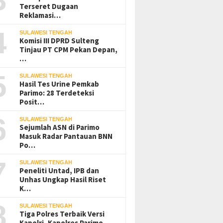
Terseret Dugaan
Reklamasi…
4
SULAWESI TENGAH
Komisi III DPRD Sulteng
Tinjau PT CPM Pekan Depan,
…
5
SULAWESI TENGAH
Hasil Tes Urine Pemkab
Parimo: 28 Terdeteksi
Posit…
6
SULAWESI TENGAH
Sejumlah ASN di Parimo
Masuk Radar Pantauan BNN
Po…
7
SULAWESI TENGAH
Peneliti Untad, IPB dan
Unhas Ungkap Hasil Riset
K…
8
SULAWESI TENGAH
Tiga Polres Terbaik Versi
Kapolri, Kapolres Parimo…