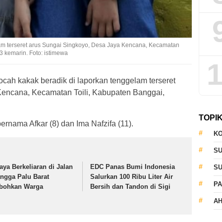
am terseret arus Sungai Singkoyo, Desa Jaya Kencana, Kecamatan
3 kemarin. Foto: istimewa
1
cah kakak beradik di laporkan tenggelam terseret
Kencana, Kecamatan Toili, Kabupaten Banggai,
TOPI
ernama Afkar (8) dan Ima Nafzifa (11).
KO
S
aya Berkeliaran di Jalan
EDC Panas Bumi Indonesia
S
ngga Palu Barat
Salurkan 100 Ribu Liter Air
PA
bohkan Warga
Bersih dan Tandon di Sigi
AH