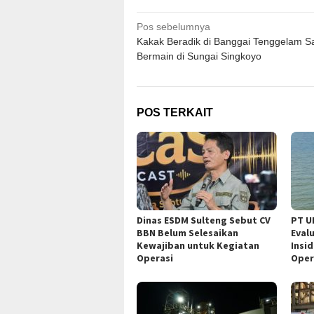
Navigasi
Pos sebelumnya
Kakak Beradik di Banggai Tenggelam S
pos
Bermain di Sungai Singkoyo
POS TERKAIT
Dinas ESDM Sulteng Sebut CV
PT U
BBN Belum Selesaikan
Eval
Kewajiban untuk Kegiatan
Insi
Operasi
Oper