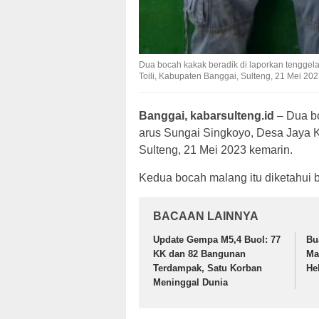
Dua bocah kakak beradik di laporkan tenggel
Toili, Kabupaten Banggai, Sulteng, 21 Mei 202
Banggai, kabarsulteng.id
– Dua bo
arus Sungai Singkoyo, Desa Jaya 
Sulteng, 21 Mei 2023 kemarin.
Kedua bocah malang itu diketahui b
BACAAN LAINNYA
Update Gempa M5,4 Buol: 77
Bu
KK dan 82 Bangunan
Ma
Terdampak, Satu Korban
He
Meninggal Dunia