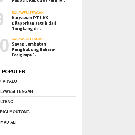
9
SULAWESI TENGAH
Karyawan PT UKK
Dilaporkan Jatuh dari
Tongkang di …
0
SULAWESI TENGAH
Sayap Jembatan
Penghubung Baliara-
Parigimpu’…
K POPULER
TA PALU
ULAWESI TENGAH
ULTENG
RIGI MOUTONG
MAD ALI