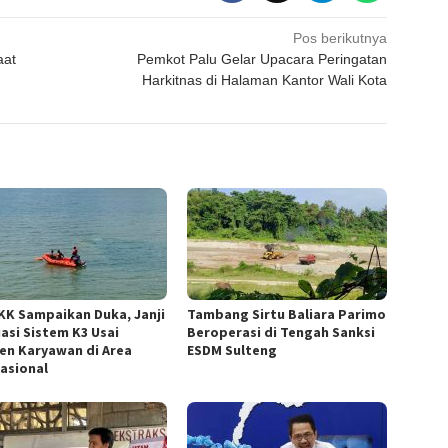
Pos berikutnya
aat
Pemkot Palu Gelar Upacara Peringatan
Harkitnas di Halaman Kantor Wali Kota
KK Sampaikan Duka, Janji
Tambang Sirtu Baliara Parimo
uasi Sistem K3 Usai
Beroperasi di Tengah Sanksi
den Karyawan di Area
ESDM Sulteng
asional