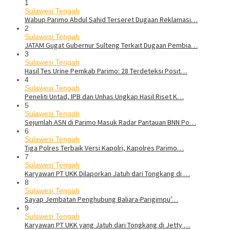
1
Sulawesi Tengah
Wabup Parimo Abdul Sahid Terseret Dugaan Reklamasi…
2
Sulawesi Tengah
JATAM Gugat Gubernur Sulteng Terkait Dugaan Pembia…
3
Sulawesi Tengah
Hasil Tes Urine Pemkab Parimo: 28 Terdeteksi Posit…
4
Sulawesi Tengah
Peneliti Untad, IPB dan Unhas Ungkap Hasil Riset K…
5
Sulawesi Tengah
Sejumlah ASN di Parimo Masuk Radar Pantauan BNN Po…
6
Sulawesi Tengah
Tiga Polres Terbaik Versi Kapolri, Kapolres Parimo…
7
Sulawesi Tengah
Karyawan PT UKK Dilaporkan Jatuh dari Tongkang di …
8
Sulawesi Tengah
Sayap Jembatan Penghubung Baliara-Parigimpu’…
9
Sulawesi Tengah
Karyawan PT UKK yang Jatuh dari Tongkang di Jetty …