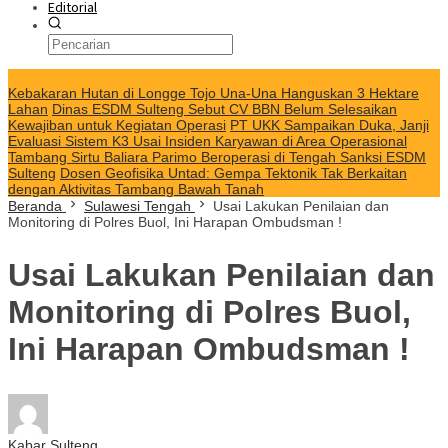
Editorial
KABAR TERKINI
Kebakaran Hutan di Longge Tojo Una-Una Hanguskan 3 Hektare
Lahan
Dinas ESDM Sulteng Sebut CV BBN Belum Selesaikan
Kewajiban untuk Kegiatan Operasi
PT UKK Sampaikan Duka, Janji
Evaluasi Sistem K3 Usai Insiden Karyawan di Area Operasional
Tambang Sirtu Baliara Parimo Beroperasi di Tengah Sanksi ESDM
Sulteng
Dosen Geofisika Untad: Gempa Tektonik Tak Berkaitan
dengan Aktivitas Tambang Bawah Tanah
Beranda
Sulawesi Tengah
Usai Lakukan Penilaian dan
Monitoring di Polres Buol, Ini Harapan Ombudsman !
Usai Lakukan Penilaian dan
Monitoring di Polres Buol,
Ini Harapan Ombudsman !
Kabar Sulteng