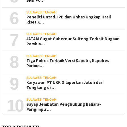
BNN Po…
6
SULAWESI TENGAH
Peneliti Untad, IPB dan Unhas Ungkap Hasil
Riset K…
7
SULAWESI TENGAH
JATAM Gugat Gubernur Sulteng Terkait Dugaan
Pembia…
8
SULAWESI TENGAH
Tiga Polres Terbaik Versi Kapolri, Kapolres
Parimo…
9
SULAWESI TENGAH
Karyawan PT UKK Dilaporkan Jatuh dari
Tongkang di …
10
SULAWESI TENGAH
Sayap Jembatan Penghubung Baliara-
Parigimpu’…