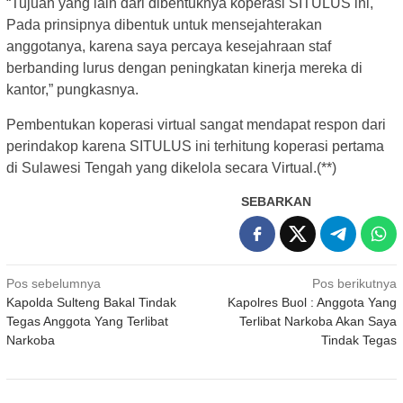
“Tujuan yang lain dari dibentuknya koperasi SITULUS ini,
Pada prinsipnya dibentuk untuk mensejahterakan
anggotanya, karena saya percaya kesejahraan staf
berbanding lurus dengan peningkatan kinerja mereka di
kantor,” pungkasnya.
Pembentukan koperasi virtual sangat mendapat respon dari
perindakop karena SITULUS ini terhitung koperasi pertama
di Sulawesi Tengah yang dikelola secara Virtual.(**)
SEBARKAN
Navigasi
Pos sebelumnya
Pos berikutnya
Kapolda Sulteng Bakal Tindak
Kapolres Buol : Anggota Yang
pos
Tegas Anggota Yang Terlibat
Terlibat Narkoba Akan Saya
Narkoba
Tindak Tegas