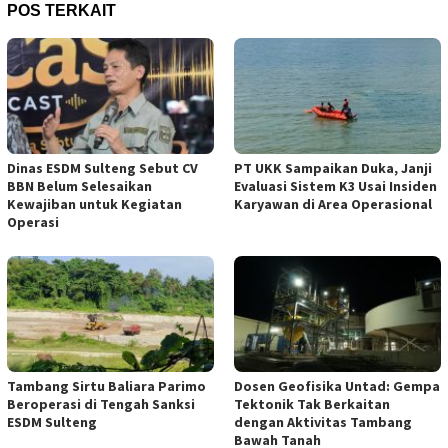
POS TERKAIT
Dinas ESDM Sulteng Sebut CV
PT UKK Sampaikan Duka, Janji
BBN Belum Selesaikan
Evaluasi Sistem K3 Usai Insiden
Kewajiban untuk Kegiatan
Karyawan di Area Operasional
Operasi
Tambang Sirtu Baliara Parimo
Dosen Geofisika Untad: Gempa
Beroperasi di Tengah Sanksi
Tektonik Tak Berkaitan
ESDM Sulteng
dengan Aktivitas Tambang
Bawah Tanah