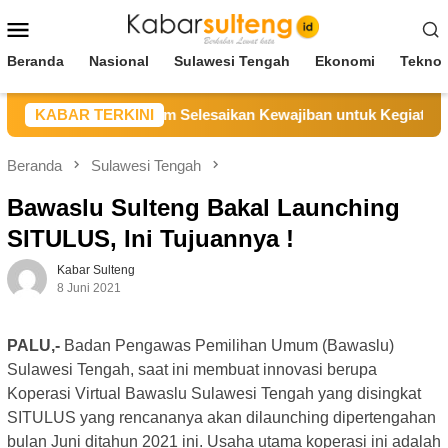
Loncat
Menu
ke
Mobile
konten
Beranda
Nasional
Sulawesi Tengah
Ekonomi
Teknol
ut CV BBN Belum Selesaikan Kewajiban untuk Kegiatan Opera
KABAR TERKINI
Beranda
Sulawesi Tengah
Bawaslu Sulteng Bakal Launching
SITULUS, Ini Tujuannya !
Kabar Sulteng
8 Juni 2021
PALU,-
Badan Pengawas Pemilihan Umum (Bawaslu)
Sulawesi Tengah, saat ini membuat innovasi berupa
Koperasi Virtual Bawaslu Sulawesi Tengah yang disingkat
SITULUS yang rencananya akan dilaunching dipertengahan
bulan Juni ditahun 2021 ini. Usaha utama koperasi ini adalah