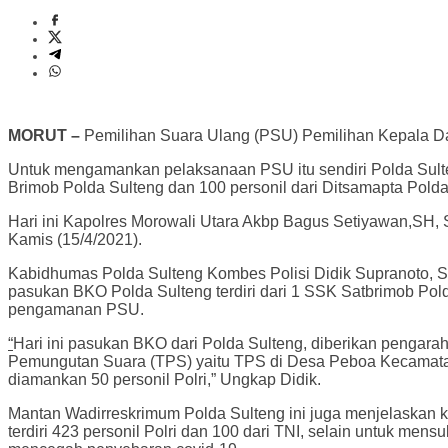
MORUT –
Pemilihan Suara Ulang (PSU) Pemilihan Kepala Dae
Untuk mengamankan pelaksanaan PSU itu sendiri Polda Sulteng
Brimob Polda Sulteng dan 100 personil dari Ditsamapta Polda
Hari ini Kapolres Morowali Utara Akbp Bagus Setiyawan,SH,
Kamis (15/4/2021).
Kabidhumas Polda Sulteng Kombes Polisi Didik Supranoto, SI
pasukan BKO Polda Sulteng terdiri dari 1 SSK Satbrimob Pol
pengamanan PSU.
“
Hari ini pasukan BKO dari Polda Sulteng, diberikan pengar
Pemungutan Suara (TPS) yaitu TPS di Desa Peboa Kecamatan
diamankan 50 personil Polri,” Ungkap Didik.
Mantan Wadirreskrimum Polda Sulteng ini juga menjelaskan k
terdiri 423 personil Polri dan 100 dari TNI, selain untuk 