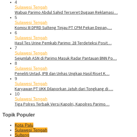
4
Sulawesi Tengah
Wabup Parimo Abdul Sahid Terseret Dugaan Reklamasi…
5
Sulawesi Tengah
Komisi III DPRD Sulteng Tinjau PT CPM Pekan Depan,…
6
Sulawesi Tengah
Hasil Tes Urine Pemkab Parimo: 28 Terdeteksi Posit…
7
Sulawesi Tengah
Sejumlah ASN di Parimo Masuk Radar Pantauan BNN Po…
8
Sulawesi Tengah
Peneliti Untad, IPB dan Unhas Ungkap Hasil Riset K…
9
Sulawesi Tengah
Karyawan PT UKK Dilaporkan Jatuh dari Tongkang di …
10
Sulawesi Tengah
Tiga Polres Terbaik Versi Kapolri, Kapolres Parimo…
Topik Populer
Kota Palu
Sulawesi Tengah
Sulteng