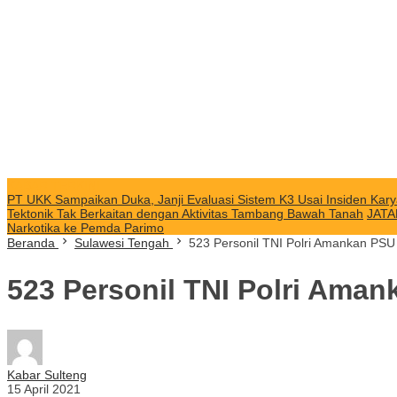
KABAR TERKINI
PT UKK Sampaikan Duka, Janji Evaluasi Sistem K3 Usai Insiden Kary
Tektonik Tak Berkaitan dengan Aktivitas Tambang Bawah Tanah
JATA
Narkotika ke Pemda Parimo
Beranda
Sulawesi Tengah
523 Personil TNI Polri Amankan PSU
523 Personil TNI Polri Aman
Kabar Sulteng
15 April 2021