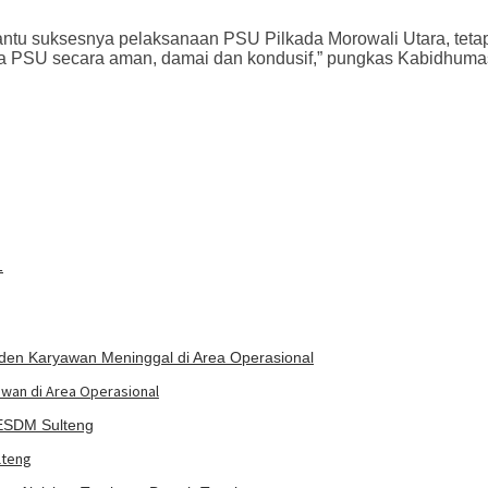
tu suksesnya pelaksanaan PSU Pilkada Morowali Utara, tetap
a PSU secara aman, damai dan kondusif,” pungkas Kabidhumas 
1
awan di Area Operasional
lteng