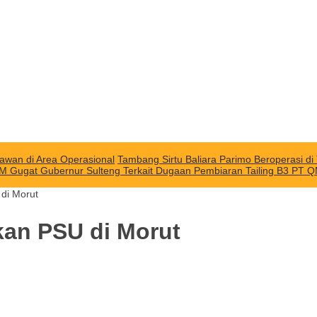
awan di Area Operasional
Tambang Sirtu Baliara Parimo Beroperasi d
M Gugat Gubernur Sulteng Terkait Dugaan Pembiaran Tailing B3 PT 
 di Morut
kan PSU di Morut