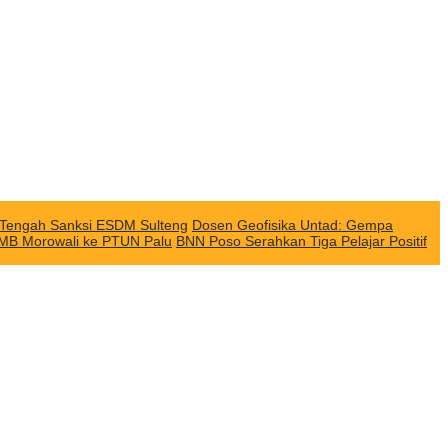
i Tengah Sanksi ESDM Sulteng
Dosen Geofisika Untad: Gempa
QMB Morowali ke PTUN Palu
BNN Poso Serahkan Tiga Pelajar Positif