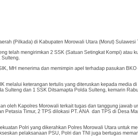
rah (Pilkada) di Kabupaten Morowali Utara (Morut) Sulawesi T
 telah mengirimkan 2 SSK (Satuan Setingkat Kompi) atau kurang
 Sulteng.
 SIK, MH menerima dan memimpin apel terhadap pasukan BKO d
K melalui keterangan tertulis yang diteruskan kepada media 
da Sulteng dan 1 SSK Ditsamapta Polda Sulteng, kemarin Rabu
ahan oleh Kapolres Morowali terkait tugas dan tanggung jawa
 Petasia Timur, 2 TPS dilokasi PT. ANA dan TPS di Desa Ma
ekuatan Polri yang dikerahkan Polres Morowali Utara untuk m
mensukseskan pelaksanaan PSU, Polri dan TNI juga bertugas me