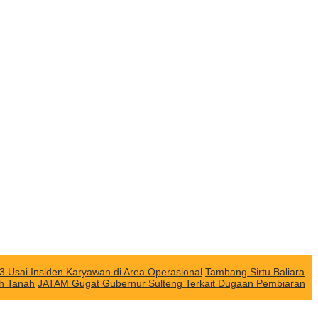
3 Usai Insiden Karyawan di Area Operasional
Tambang Sirtu Baliara
ah Tanah
JATAM Gugat Gubernur Sulteng Terkait Dugaan Pembiaran