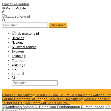
Loncat ke konten
Menu Mobile
Pencarian
Beranda
Nasional
Sulawesi Tengah
Ekonomi
Teknologi
Otomotif
Olahraga
Tren
Editorial
KABAR TERKINI
Dinas ESDM Sulteng Sebut CV BBN Belum Selesaikan Kewajiban unt
Parimo Beroperasi di Tengah Sanksi ESDM Sulteng
Dosen Geofisika
Tailing B3 PT QMB Morowali ke PTUN Palu
8 Oktober 2024