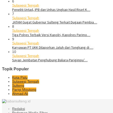
6
Sulawesi Tengah
Peneliti Untad, IPB dan Unhas Ungkap Hasil Riset K…
7
Sulawesi Tengah
JATAM Gugat Gubernur Sulteng Terkait Dugaan Pembia…
8
Sulawesi Tengah
Tiga Polres Terbaik Versi Kapolri, Kapolres Parimo…
9
Sulawesi Tengah
Karyawan PT UKK Dilaporkan Jatuh dari Tongkang di …
10
Sulawesi Tengah
Sayap Jembatan Penghubung Baliara-Parigimpu’…
Topik Populer
Kota Palu
Sulawesi Tengah
Sulteng
Parigi Moutong
Ahmad Ali
Redaksi
Pedoman Media Siber