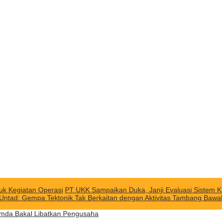
uk Kegiatan Operasi
PT UKK Sampaikan Duka, Janji Evaluasi Sistem K
 Untad: Gempa Tektonik Tak Berkaitan dengan Aktivitas Tambang Baw