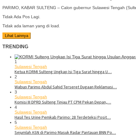
PARIMO, KABAR SULTENG – Calon gubernur Sulawesi Tengah (Sult
Tidak Ada Pos Lagi.
Tidak ada laman yang di load.
Lihat Lainnya
TRENDING
1
Sulawesi Tengah
Ketua KORMI Sulteng Ungkap Isi Tiga Surat hingga U…
2
Sulawesi Tengah
Wabup Parimo Abdul Sahid Terseret Dugaan Reklamasi…
3
Sulawesi Tengah
Komisi III DPRD Sulteng Tinjau PT CPM Pekan Depan,…
4
Sulawesi Tengah
Hasil Tes Urine Pemkab Parimo: 28 Terdeteksi Posit…
5
Sulawesi Tengah
Sejumlah ASN di Parimo Masuk Radar Pantauan BNN Po…