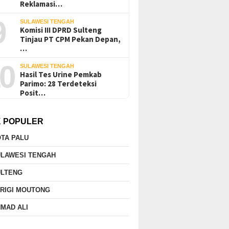
Reklamasi…
9
SULAWESI TENGAH
Komisi III DPRD Sulteng
Tinjau PT CPM Pekan Depan,
ryawan PT UKK Dilaporkan
BNN Poso Serahkan Tiga
Saya
…
uh dari Tongkang di Desa
Pelajar Positif Narkotika ke
Peng
0
nda-Ganda-Morut
Pemda Parimo
Pari
SULAWESI TENGAH
Tera
Hasil Tes Urine Pemkab
Parimo: 28 Terdeteksi
Posit…
K POPULER
TA PALU
ULAWESI TENGAH
ULTENG
RIGI MOUTONG
MAD ALI