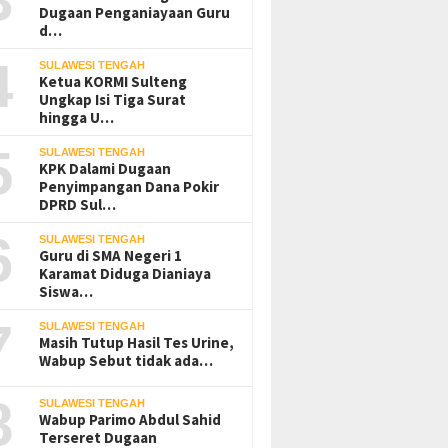
Dugaan Penganiayaan Guru
d…
4
SULAWESI TENGAH
Ketua KORMI Sulteng
Ungkap Isi Tiga Surat
hingga U…
5
SULAWESI TENGAH
KPK Dalami Dugaan
Penyimpangan Dana Pokir
DPRD Sul…
6
SULAWESI TENGAH
Guru di SMA Negeri 1
Karamat Diduga Dianiaya
Siswa…
7
SULAWESI TENGAH
Masih Tutup Hasil Tes Urine,
Wabup Sebut tidak ada…
8
SULAWESI TENGAH
Wabup Parimo Abdul Sahid
Terseret Dugaan