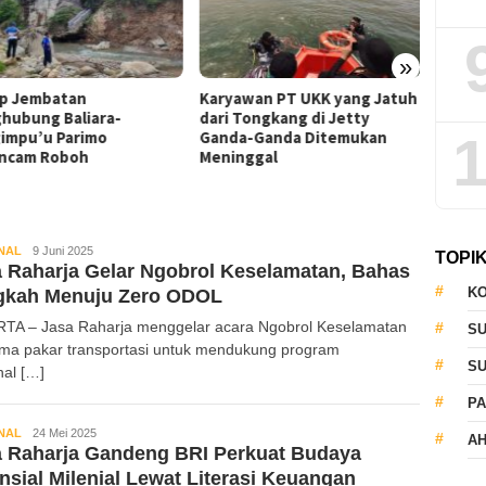
»
aryawan PT UKK yang Jatuh
Tiga Polres Terbaik Versi
Ka
ari Tongkang di Jetty
Kapolri, Kapolres Parimo
Jat
1
anda-Ganda Ditemukan
Tegaskan Mutu Layanan
Ga
eninggal
NAL
Kabar
9 Juni 2025
TOPI
 Raharja Gelar Ngobrol Keselamatan, Bahas
Sulteng
KO
gkah Menuju Zero ODOL
TA – Jasa Raharja menggelar acara Ngobrol Keselamatan
S
ma pakar transportasi untuk mendukung program
S
nal […]
PA
NAL
Kabar
24 Mei 2025
AH
a Raharja Gandeng BRI Perkuat Budaya
Sulteng
nsial Milenial Lewat Literasi Keuangan