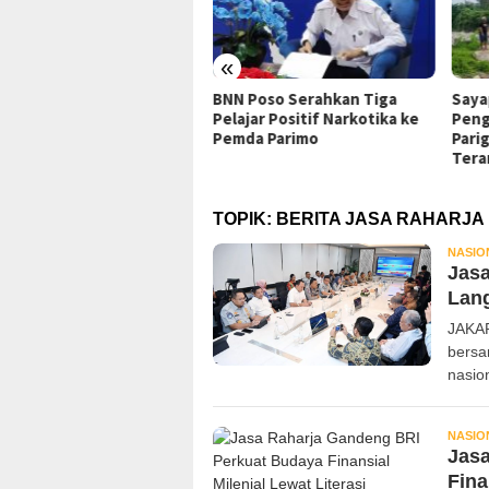
«
BNN Poso Serahkan Tiga
Sayap Jembatan
K
Pelajar Positif Narkotika ke
Penghubung Baliara-
d
Pemda Parimo
Parigimpu’u Parimo
G
Terancam Roboh
M
TOPIK:
BERITA JASA RAHARJA
NASIO
Jasa
Lan
JAKAR
bersa
nasio
NASIO
Jas
Fina