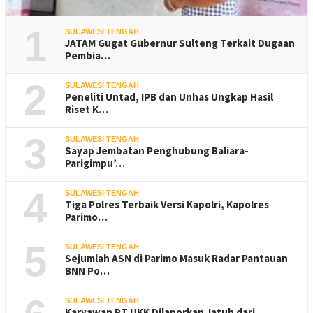
1
SULAWESI TENGAH
JATAM Gugat Gubernur Sulteng Terkait Dugaan
Pembia…
2
SULAWESI TENGAH
Peneliti Untad, IPB dan Unhas Ungkap Hasil
Riset K…
3
SULAWESI TENGAH
Sayap Jembatan Penghubung Baliara-
Parigimpu’…
4
SULAWESI TENGAH
Tiga Polres Terbaik Versi Kapolri, Kapolres
Parimo…
5
SULAWESI TENGAH
Sejumlah ASN di Parimo Masuk Radar Pantauan
BNN Po…
SULAWESI TENGAH
Karyawan PT UKK Dilaporkan Jatuh dari