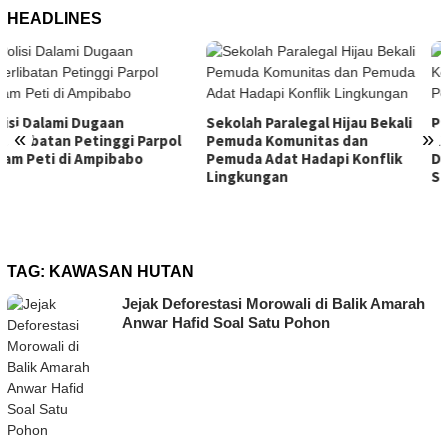
HEADLINES
Sekolah Paralegal Hijau Bekali
Pelaku Pembunuhan Satu
«
»
Pemuda Komunitas dan
Keluarga di Duyu Masih
Pemuda Adat Hadapi Konflik
Diburu, Polisi Sudah Periksa 9
Lingkungan
Saksi
TAG:
KAWASAN HUTAN
Jejak Deforestasi Morowali di Balik Amarah
Anwar Hafid Soal Satu Pohon