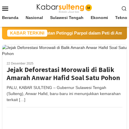
Loncat
Menu
ke
Mobile
konten
Beranda
Nasional
Sulawesi Tengah
Ekonomi
Teknol
mi Dugaan Keterlibatan Petinggi Parpol dalam Peti di Ampibabo
KABAR TERKINI
22 Desember 2025
Jejak Deforestasi Morowali di Balik
Amarah Anwar Hafid Soal Satu Pohon
PALU, KABAR SULTENG – Gubernur Sulawesi Tengah
(Sulteng), Anwar Hafid, baru-baru ini menunjukkan kemarahan
terkait […]