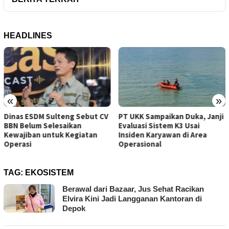
HEADLINES
«
»
 Sebut CV
PT UKK Sampaikan Duka, Janji
Tambang Sirtu Balia
an
Evaluasi Sistem K3 Usai
Beroperasi di Tenga
giatan
Insiden Karyawan di Area
ESDM Sulteng
Operasional
TAG:
EKOSISTEM
Berawal dari Bazaar, Jus Sehat Racikan
Elvira Kini Jadi Langganan Kantoran di
Depok