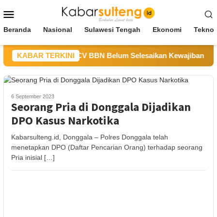
Loncat
Menu
ke
Mobile
konten
Beranda
Nasional
Sulawesi Tengah
Ekonomi
Teknol
DM Sulteng Sebut CV BBN Belum Selesaikan Kewajiban untuk K
KABAR TERKINI
6 September 2023
Seorang Pria di Donggala Dijadikan
DPO Kasus Narkotika
Kabarsulteng.id, Donggala – Polres Donggala telah
menetapkan DPO (Daftar Pencarian Orang) terhadap seorang
Pria inisial […]