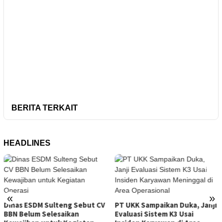
BERITA TERKAIT
HEADLINES
Tambang Sirtu Baliara Parimo
«
»
Beroperasi di Tengah Sanksi
PT UKK Sampaikan Duka, Janji
ESDM Sulteng
Evaluasi Sistem K3 Usai