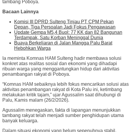
tambang Poboya.
Bacaan Lainnya
Komisi III DPRD Sulteng Tinjau PT CPM Pekan
Depan, Tiga Persoalan Jadi Fokus Pengawasan
Update Gempa M5,4 Buol: 77 KK dan 82 Bangunan
Terdampak, Satu Korban Meninggal Dunia
Buaya Berkeliaran di Jalan Mangga Palu Barat
Hebohkan Warga
Ia meminta Komnas HAM Sulteng hadir membawa solusi
konkret atas realitas sosial dan ekonomi yang dihadapi
ribuan warga yang menggantungkan hidup dari aktivitas
penambangan rakyat di Poboya.
“Komnas HAM sebaiknya lebih fokus mencarikan solusi atas
aktivitas penambangan rakyat di Kota Palu ini, ketimbang
melakukan kritik tajam,” ujar Agussalim saat dihubungi di
Palu, Kamis malam (26/2/2026).
Agussalim menegaskan, fakta di lapangan menunjukkan
tambang rakyat telah menjadi sumber penghidupan utama
banyak keluarga.
Dalam situasi ekonomi yang belum sepenuhnya stabil,