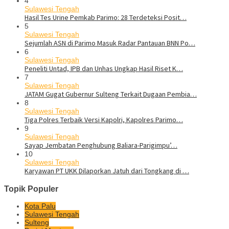
4
Sulawesi Tengah
Hasil Tes Urine Pemkab Parimo: 28 Terdeteksi Posit…
5
Sulawesi Tengah
Sejumlah ASN di Parimo Masuk Radar Pantauan BNN Po…
6
Sulawesi Tengah
Peneliti Untad, IPB dan Unhas Ungkap Hasil Riset K…
7
Sulawesi Tengah
JATAM Gugat Gubernur Sulteng Terkait Dugaan Pembia…
8
Sulawesi Tengah
Tiga Polres Terbaik Versi Kapolri, Kapolres Parimo…
9
Sulawesi Tengah
Sayap Jembatan Penghubung Baliara-Parigimpu’…
10
Sulawesi Tengah
Karyawan PT UKK Dilaporkan Jatuh dari Tongkang di …
Topik Populer
Kota Palu
Sulawesi Tengah
Sulteng