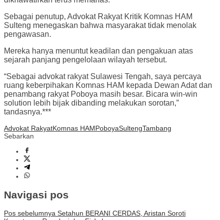
Sebagai penutup, Advokat Rakyat Kritik Komnas HAM
Sulteng menegaskan bahwa masyarakat tidak menolak
pengawasan.
Mereka hanya menuntut keadilan dan pengakuan atas
sejarah panjang pengelolaan wilayah tersebut.
“Sebagai advokat rakyat Sulawesi Tengah, saya percaya
ruang keberpihakan Komnas HAM kepada Dewan Adat dan
penambang rakyat Poboya masih besar. Bicara win-win
solution lebih bijak dibanding melakukan sorotan,”
tandasnya.***
Advokat Rakyat
Komnas HAM
Poboya
Sulteng
Tambang
Sebarkan
Navigasi pos
Pos sebelumnya
Setahun BERANI CERDAS, Aristan Soroti