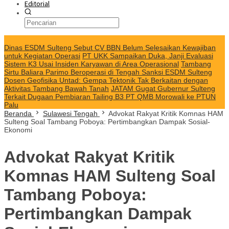
Editorial
KABAR TERKINI
Dinas ESDM Sulteng Sebut CV BBN Belum Selesaikan Kewajiban
untuk Kegiatan Operasi
PT UKK Sampaikan Duka, Janji Evaluasi
Sistem K3 Usai Insiden Karyawan di Area Operasional
Tambang
Sirtu Baliara Parimo Beroperasi di Tengah Sanksi ESDM Sulteng
Dosen Geofisika Untad: Gempa Tektonik Tak Berkaitan dengan
Aktivitas Tambang Bawah Tanah
JATAM Gugat Gubernur Sulteng
Terkait Dugaan Pembiaran Tailing B3 PT QMB Morowali ke PTUN
Palu
Beranda
Sulawesi Tengah
Advokat Rakyat Kritik Komnas HAM
Sulteng Soal Tambang Poboya: Pertimbangkan Dampak Sosial-
Ekonomi
Advokat Rakyat Kritik
Komnas HAM Sulteng Soal
Tambang Poboya:
Pertimbangkan Dampak