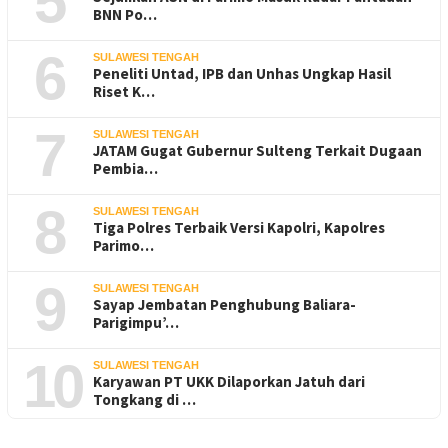
5
BNN Po…
6
SULAWESI TENGAH
Peneliti Untad, IPB dan Unhas Ungkap Hasil
Riset K…
7
SULAWESI TENGAH
JATAM Gugat Gubernur Sulteng Terkait Dugaan
Pembia…
8
SULAWESI TENGAH
Tiga Polres Terbaik Versi Kapolri, Kapolres
Parimo…
9
SULAWESI TENGAH
Sayap Jembatan Penghubung Baliara-
Parigimpu’…
10
SULAWESI TENGAH
Karyawan PT UKK Dilaporkan Jatuh dari
Tongkang di …