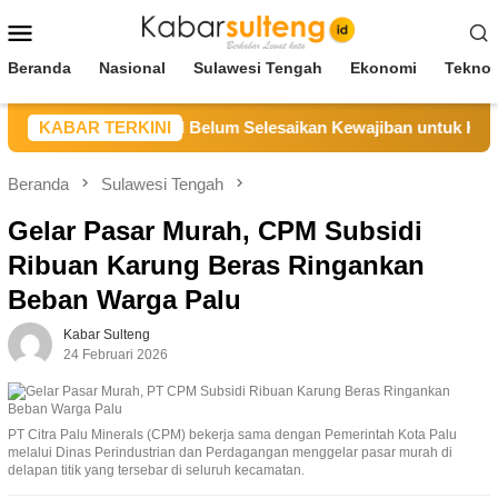
Loncat
Menu
ke
Mobile
konten
Beranda
Nasional
Sulawesi Tengah
Ekonomi
Teknol
eng Sebut CV BBN Belum Selesaikan Kewajiban untuk Kegiatan
KABAR TERKINI
Beranda
Sulawesi Tengah
Gelar Pasar Murah, CPM Subsidi
Ribuan Karung Beras Ringankan
Beban Warga Palu
Kabar Sulteng
24 Februari 2026
PT Citra Palu Minerals (CPM) bekerja sama dengan Pemerintah Kota Palu
melalui Dinas Perindustrian dan Perdagangan menggelar pasar murah di
delapan titik yang tersebar di seluruh kecamatan.