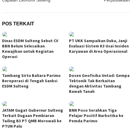
POS TERKAIT
Dinas ESDM Sulteng Sebut CV
PT UKK Sampaikan Duka, Janji
BBN Belum Selesaikan
Evaluasi Sistem K3 Usai Insiden
Kewajiban untuk Kegiatan
Karyawan di Area Operasional
Operasi
Tambang Sirtu Baliara Parimo
Dosen Geofisika Untad: Gempa
Beroperasi di Tengah Sanksi
Tektonik Tak Berkaitan
ESDM Sulteng
dengan Aktivitas Tambang
Bawah Tanah
JATAM Gugat Gubernur Sulteng
BNN Poso Serahkan Tiga
Terkait Dugaan Pembiaran
Pelajar Positif Narkotika ke
Tailing B3 PT QMB Morowali ke
Pemda Parimo
PTUN Palu