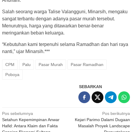
Andriani.
Salah seorang warga Talise Valangguni, Minarsih, mengaku
sangat terbantu dengan adanya pasar murah tersebut.
Menurutnya, harga yang ditawarkan benar-benar
meringankan beban keluarga.
“Kebutuhan kami terpenuhi selama Ramadhan dan hari raya
nanti,” ujar Minarsih.***
CPM
Palu
Pasar Murah
Pasar Ramadhan
Poboya
SEBARKAN
Navigasi
Pos sebelumnya
Pos berikutnya
Setahun Kepemimpinan Anwar
Kejari Parimo Dalami Dugaan
pos
Hafid: Antara Klaim dan Fakta
Masalah Proyek Landscape
Capaian Ekonomi Sulteng
Perpustakaan