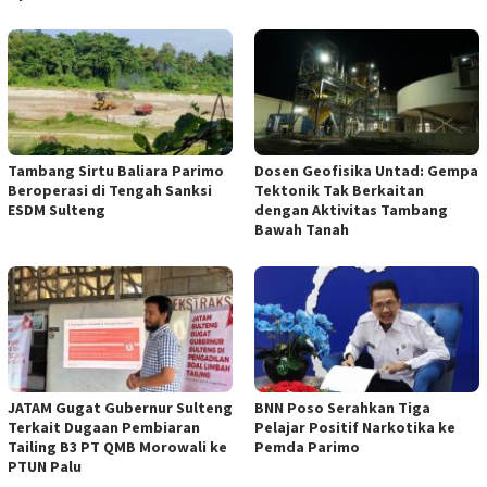
Tambang Sirtu Baliara Parimo
Dosen Geofisika Untad: Gempa
Beroperasi di Tengah Sanksi
Tektonik Tak Berkaitan
ESDM Sulteng
dengan Aktivitas Tambang
Bawah Tanah
JATAM Gugat Gubernur Sulteng
BNN Poso Serahkan Tiga
Terkait Dugaan Pembiaran
Pelajar Positif Narkotika ke
Tailing B3 PT QMB Morowali ke
Pemda Parimo
PTUN Palu