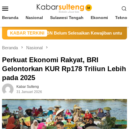
Loncat
Menu
ke
Mobile
konten
Beranda
Nasional
Sulawesi Tengah
Ekonomi
Teknol
ng Sebut CV BBN Belum Selesaikan Kewajiban untuk Kegiatan 
KABAR TERKINI
Beranda
Nasional
Perkuat Ekonomi Rakyat, BRI
Gelontorkan KUR Rp178 Triliun Lebih
pada 2025
Kabar Sulteng
31 Januari 2026