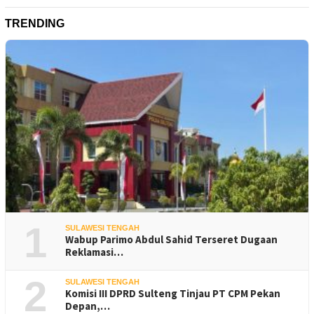
TRENDING
1
SULAWESI TENGAH
Wabup Parimo Abdul Sahid Terseret Dugaan
Reklamasi…
2
SULAWESI TENGAH
Komisi III DPRD Sulteng Tinjau PT CPM Pekan
Depan,…