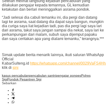
Setelah melihat langsung kejadian pencabulan yang
dilakukan pengajar kepada temannya, GL kemudian
ketakutan dan berlari meninggalkan asrama pondok.
“Jadi selesai dia cabuli temanku ini, dia pergi dan datang
lagi ke asrama, saat datang dia dapat saya bangun, mungkin
dia curiga saya liat kejadian tadi, pas dia pergi lagi saya lari
dari asrama, takut saya jangan sampai dia nekat, saya lari ke
perkampungan dari malam, subuh saya dijemput papaku
dan saya ceritakan apa yang dialami temanku,” terangnya.***
Simak update berita menarik lainnya, ikuti saluran WhatsApp
Official
KabarSulteng.id
https://whatsapp.com/channel/0029VaFS
klik di
sini
kasus pencabulan
pencabulan santri
pengajar ponpes
Polres
Sigi
Pondok Pesantren Sigi
Sebarkan