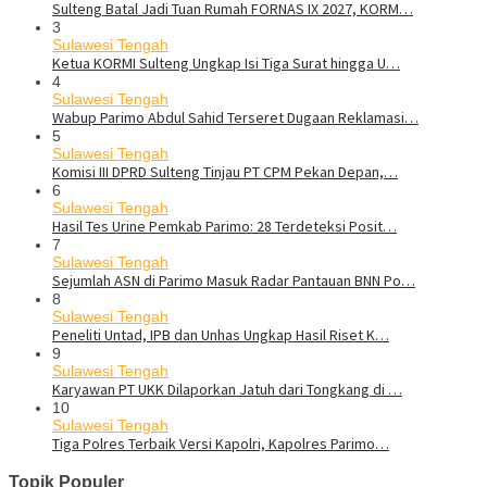
Sulteng Batal Jadi Tuan Rumah FORNAS IX 2027, KORM…
3
Sulawesi Tengah
Ketua KORMI Sulteng Ungkap Isi Tiga Surat hingga U…
4
Sulawesi Tengah
Wabup Parimo Abdul Sahid Terseret Dugaan Reklamasi…
5
Sulawesi Tengah
Komisi III DPRD Sulteng Tinjau PT CPM Pekan Depan,…
6
Sulawesi Tengah
Hasil Tes Urine Pemkab Parimo: 28 Terdeteksi Posit…
7
Sulawesi Tengah
Sejumlah ASN di Parimo Masuk Radar Pantauan BNN Po…
8
Sulawesi Tengah
Peneliti Untad, IPB dan Unhas Ungkap Hasil Riset K…
9
Sulawesi Tengah
Karyawan PT UKK Dilaporkan Jatuh dari Tongkang di …
10
Sulawesi Tengah
Tiga Polres Terbaik Versi Kapolri, Kapolres Parimo…
Topik Populer