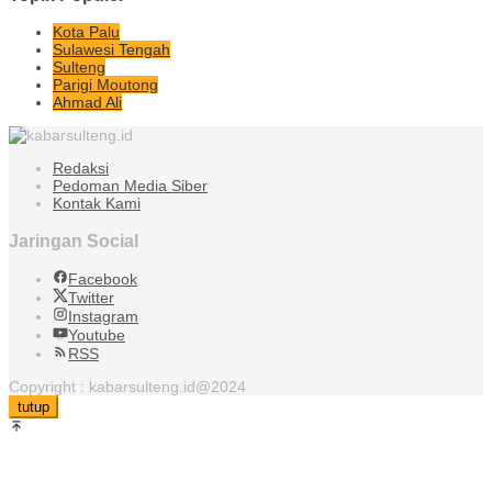
Kota Palu
Sulawesi Tengah
Sulteng
Parigi Moutong
Ahmad Ali
Redaksi
Pedoman Media Siber
Kontak Kami
Jaringan Social
Facebook
Twitter
Instagram
Youtube
RSS
Copyright : kabarsulteng.id@2024
tutup