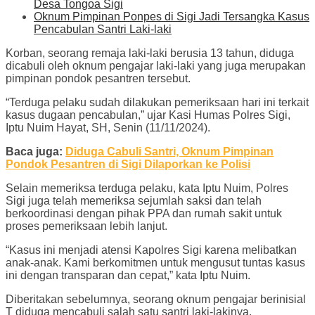
Desa Tongoa Sigi
Oknum Pimpinan Ponpes di Sigi Jadi Tersangka Kasus
Pencabulan Santri Laki-laki
Korban, seorang remaja laki-laki berusia 13 tahun, diduga
dicabuli oleh oknum pengajar laki-laki yang juga merupakan
pimpinan pondok pesantren tersebut.
“Terduga pelaku sudah dilakukan pemeriksaan hari ini terkait
kasus dugaan pencabulan,” ujar Kasi Humas Polres Sigi,
Iptu Nuim Hayat, SH, Senin (11/11/2024).
Baca juga:
Diduga Cabuli Santri, Oknum Pimpinan
Pondok Pesantren di Sigi Dilaporkan ke Polisi
Selain memeriksa terduga pelaku, kata Iptu Nuim, Polres
Sigi juga telah memeriksa sejumlah saksi dan telah
berkoordinasi dengan pihak PPA dan rumah sakit untuk
proses pemeriksaan lebih lanjut.
“Kasus ini menjadi atensi Kapolres Sigi karena melibatkan
anak-anak. Kami berkomitmen untuk mengusut tuntas kasus
ini dengan transparan dan cepat,” kata Iptu Nuim.
Diberitakan sebelumnya, seorang oknum pengajar berinisial
T diduga mencabuli salah satu santri laki-lakinya.