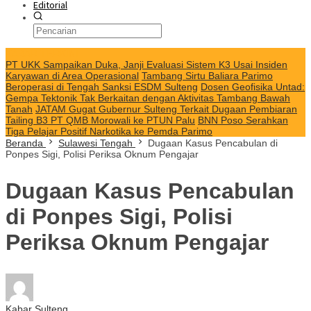
Editorial
KABAR TERKINI
PT UKK Sampaikan Duka, Janji Evaluasi Sistem K3 Usai Insiden
Karyawan di Area Operasional
Tambang Sirtu Baliara Parimo
Beroperasi di Tengah Sanksi ESDM Sulteng
Dosen Geofisika Untad:
Gempa Tektonik Tak Berkaitan dengan Aktivitas Tambang Bawah
Tanah
JATAM Gugat Gubernur Sulteng Terkait Dugaan Pembiaran
Tailing B3 PT QMB Morowali ke PTUN Palu
BNN Poso Serahkan
Tiga Pelajar Positif Narkotika ke Pemda Parimo
Beranda
Sulawesi Tengah
Dugaan Kasus Pencabulan di
Ponpes Sigi, Polisi Periksa Oknum Pengajar
Dugaan Kasus Pencabulan
di Ponpes Sigi, Polisi
Periksa Oknum Pengajar
Kabar Sulteng