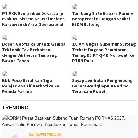
PT UKK Sampaikan Duka, Janji
Tambang Sirtu Baliara Parimo
Evaluasi Sistem K3 Usai Insiden
Beroperasi di Tengah Sanksi
Karyawan di Area Operasional
ESDM Sulteng
Dosen Geofisika Untad: Gempa
JATAM Gugat Gubernur Sulteng
Tektonik Tak Berkaitan
Terkait Dugaan Pembiaran
dengan Aktivitas Tambang
Tailing B3 PT QMB Morowali ke
Bawah Tanah
PTUN Palu
BNN Poso Serahkan Tiga
Sayap Jembatan Penghubung
Pelajar Positif Narkotika ke
Baliara-Parigimpu’u Parimo
Pemda Parimo
Terancam Roboh
TRENDING
SULAWESI TENGAH