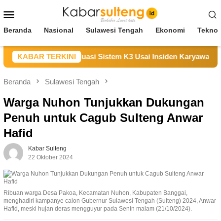
Loncat
Menu
ke
Mobile
konten
Beranda
Nasional
Sulawesi Tengah
Ekonomi
Teknol
n Duka, Janji Evaluasi Sistem K3 Usai Insiden Karyawan di Ar
KABAR TERKINI
Beranda
Sulawesi Tengah
Warga Nuhon Tunjukkan Dukungan
Penuh untuk Cagub Sulteng Anwar
Hafid
Kabar Sulteng
22 Oktober 2024
Ribuan warga Desa Pakoa, Kecamatan Nuhon, Kabupaten Banggai,
menghadiri kampanye calon Gubernur Sulawesi Tengah (Sulteng) 2024, Anwar
Hafid, meski hujan deras mengguyur pada Senin malam (21/10/2024).