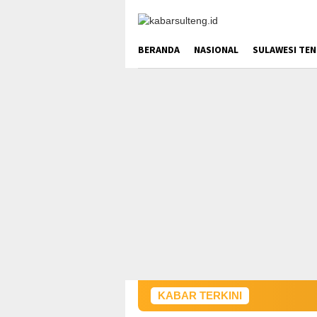
Loncat
ke
konten
BERANDA
NASIONAL
SULAWESI TE
KABAR TERKINI