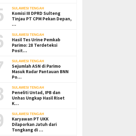
5
SULAWESI TENGAH
Komisi III DPRD Sulteng
Tinjau PT CPM Pekan Depan,
…
6
SULAWESI TENGAH
Hasil Tes Urine Pemkab
Parimo: 28 Terdeteksi
Posit…
7
SULAWESI TENGAH
Sejumlah ASN di Parimo
Masuk Radar Pantauan BNN
Po…
8
SULAWESI TENGAH
Peneliti Untad, IPB dan
Unhas Ungkap Hasil Riset
K…
9
SULAWESI TENGAH
Karyawan PT UKK
Dilaporkan Jatuh dari
Tongkang di …