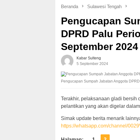
Beranda
Sulawesi Tengah
Pengucapan Su
DPRD Palu Perio
September 2024
Kabar Sulteng
5 September 2024
Pengucapan Sumpah Jabatan Anggota DPRD P
Terakhir, pelaksanaan gladi bersi
pelantikan yang akan digelar dalam
Simak update berita menarik lainnya
https://whatsapp.com/channel/
Halaman:
1
2