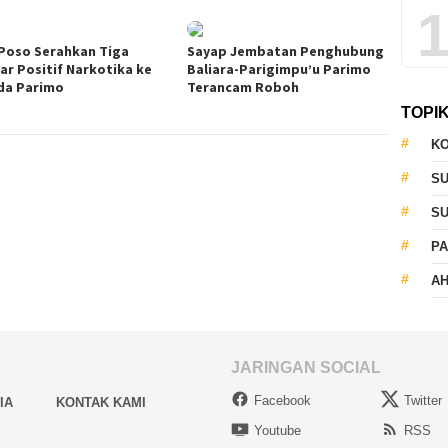
1
Poso Serahkan Tiga
Sayap Jembatan Penghubung
jar Positif Narkotika ke
Baliara-Parigimpu’u Parimo
a Parimo
Terancam Roboh
TOPI
KO
S
S
PA
AH
JARINGAN SOCIAL
Facebook
Twitter
IA
KONTAK KAMI
Youtube
RSS