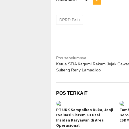
DPRD Palu
Navigasi
Pos sebelumnya
Ketua STIA Kagumi Rekam Jejak Cawa
pos
Sulteng Reny Lamadjido
POS TERKAIT
PT UKK Sampaikan Duka, Janji
Tamb
Evaluasi Sistem K3 Usai
Bero
Insiden Karyawan di Area
ESDM
Operasional