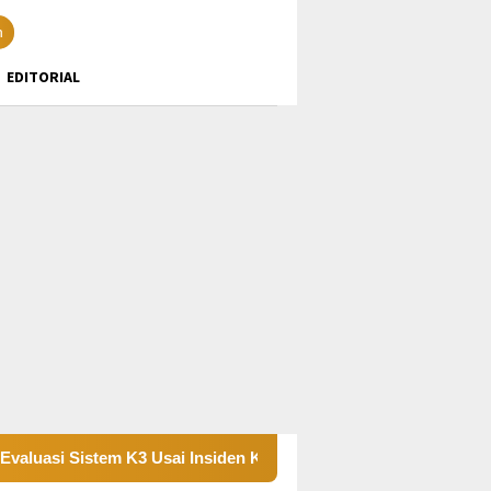
n
EDITORIAL
si Sistem K3 Usai Insiden Karyawan di Area Operasional