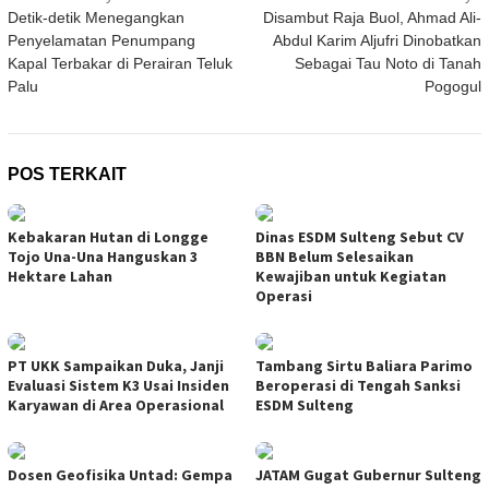
Detik-detik Menegangkan
Disambut Raja Buol, Ahmad Ali-
pos
Penyelamatan Penumpang
Abdul Karim Aljufri Dinobatkan
Kapal Terbakar di Perairan Teluk
Sebagai Tau Noto di Tanah
Palu
Pogogul
POS TERKAIT
Kebakaran Hutan di Longge
Dinas ESDM Sulteng Sebut CV
Tojo Una-Una Hanguskan 3
BBN Belum Selesaikan
Hektare Lahan
Kewajiban untuk Kegiatan
Operasi
PT UKK Sampaikan Duka, Janji
Tambang Sirtu Baliara Parimo
Evaluasi Sistem K3 Usai Insiden
Beroperasi di Tengah Sanksi
Karyawan di Area Operasional
ESDM Sulteng
Dosen Geofisika Untad: Gempa
JATAM Gugat Gubernur Sulteng