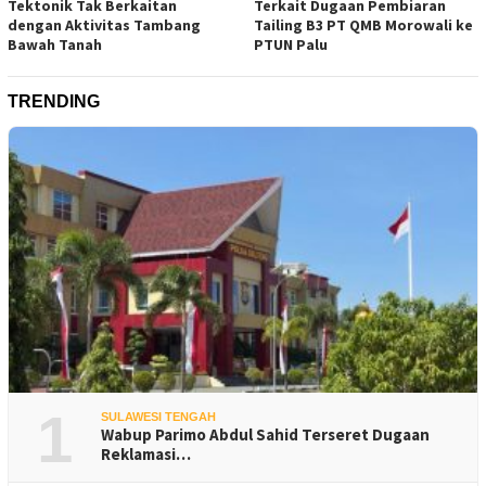
Tektonik Tak Berkaitan
Terkait Dugaan Pembiaran
dengan Aktivitas Tambang
Tailing B3 PT QMB Morowali ke
Bawah Tanah
PTUN Palu
TRENDING
1
SULAWESI TENGAH
Wabup Parimo Abdul Sahid Terseret Dugaan
Reklamasi…