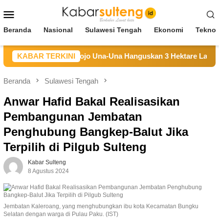
Loncat
Menu
ke
Mobile
konten
Beranda
Nasional
Sulawesi Tengah
Ekonomi
Teknol
Hutan di Longge Tojo Una-Una Hanguskan 3 Hektare Lahan
KABAR TERKINI
Beranda
Sulawesi Tengah
Anwar Hafid Bakal Realisasikan
Pembangunan Jembatan
Penghubung Bangkep-Balut Jika
Terpilih di Pilgub Sulteng
Kabar Sulteng
8 Agustus 2024
Jembatan Kaleroang, yang menghubungkan ibu kota Kecamatan Bungku
Selatan dengan warga di Pulau Paku. (IST)