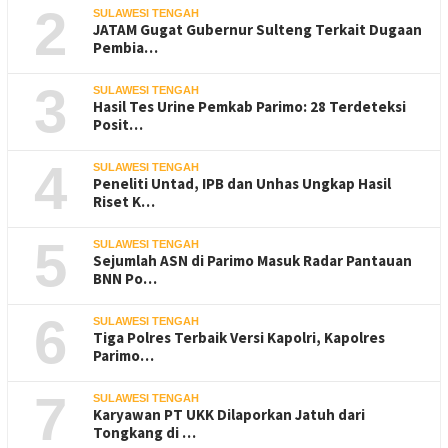
2
SULAWESI TENGAH
JATAM Gugat Gubernur Sulteng Terkait Dugaan
Pembia…
3
SULAWESI TENGAH
Hasil Tes Urine Pemkab Parimo: 28 Terdeteksi
Posit…
4
SULAWESI TENGAH
Peneliti Untad, IPB dan Unhas Ungkap Hasil
Riset K…
5
SULAWESI TENGAH
Sejumlah ASN di Parimo Masuk Radar Pantauan
BNN Po…
6
SULAWESI TENGAH
Tiga Polres Terbaik Versi Kapolri, Kapolres
Parimo…
7
SULAWESI TENGAH
Karyawan PT UKK Dilaporkan Jatuh dari
Tongkang di …