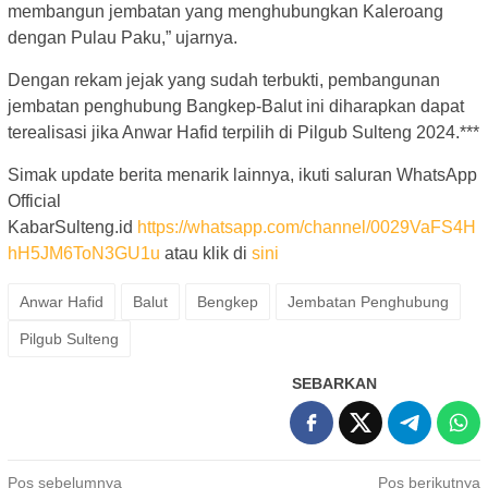
membangun jembatan yang menghubungkan Kaleroang
dengan Pulau Paku,” ujarnya.
Dengan rekam jejak yang sudah terbukti, pembangunan
jembatan penghubung Bangkep-Balut ini diharapkan dapat
terealisasi jika Anwar Hafid terpilih di Pilgub Sulteng 2024.***
Simak update berita menarik lainnya, ikuti saluran WhatsApp
Official
KabarSulteng.id
https://whatsapp.com/channel/0029VaFS4H
hH5JM6ToN3GU1u
atau klik di
sini
Anwar Hafid
Balut
Bengkep
Jembatan Penghubung
Pilgub Sulteng
SEBARKAN
Navigasi
Pos sebelumnya
Pos berikutnya