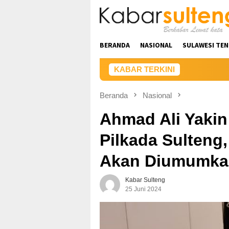
Loncat
ke
konten
BERANDA
NASIONAL
SULAWESI TE
KABAR TERKINI
Beranda
Nasional
Ahmad Ali Yaki
Pilkada Sulteng
Akan Diumumka
Kabar Sulteng
25 Juni 2024