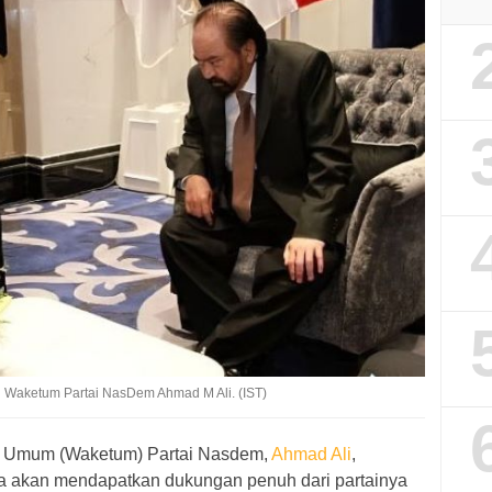
 Waketum Partai NasDem Ahmad M Ali. (IST)
 Umum (Waketum) Partai Nasdem,
Ahmad Ali
,
 akan mendapatkan dukungan penuh dari partainya