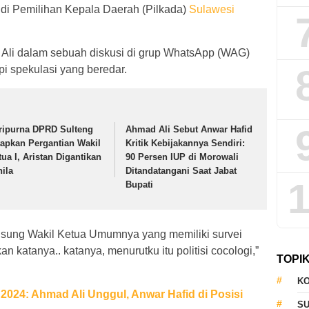
 di Pemilihan Kepala Daerah (Pilkada)
Sulawesi
 Ali dalam sebuah diskusi di grup WhatsApp (WAG)
i spekulasi yang beredar.
ripurna DPRD Sulteng
Ahmad Ali Sebut Anwar Hafid
tapkan Pergantian Wakil
Kritik Kebijakannya Sendiri:
tua I, Aristan Digantikan
90 Persen IUP di Morowali
nila
Ditandatangani Saat Jabat
1
Bupati
sung Wakil Ketua Umumnya yang memiliki survei
n katanya.. katanya, menurutku itu politisi cocologi,”
TOPI
KO
 2024: Ahmad Ali Unggul, Anwar Hafid di Posisi
S