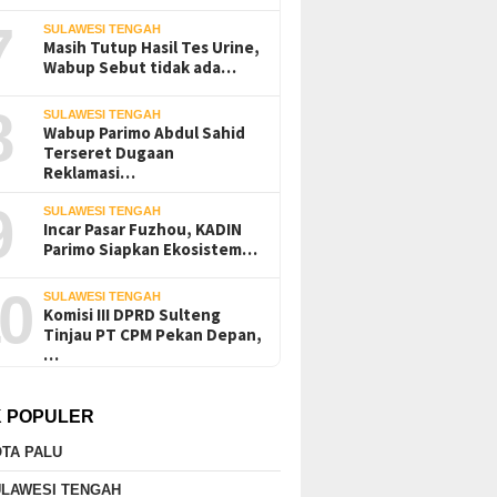
7
SULAWESI TENGAH
Masih Tutup Hasil Tes Urine,
Wabup Sebut tidak ada…
8
SULAWESI TENGAH
Wabup Parimo Abdul Sahid
Terseret Dugaan
Reklamasi…
9
SULAWESI TENGAH
Incar Pasar Fuzhou, KADIN
Parimo Siapkan Ekosistem…
0
SULAWESI TENGAH
Komisi III DPRD Sulteng
Tinjau PT CPM Pekan Depan,
…
K POPULER
TA PALU
ULAWESI TENGAH