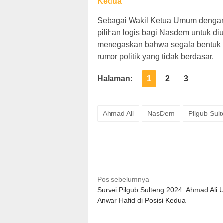
Kedua
Sebagai Wakil Ketua Umum dengan s
pilihan logis bagi Nasdem untuk di
menegaskan bahwa segala bentuk 
rumor politik yang tidak berdasar.
Halaman:
1
2
3
Ahmad Ali
NasDem
Pilgub Sul
Navigasi
Pos sebelumnya
Survei Pilgub Sulteng 2024: Ahmad Ali 
pos
Anwar Hafid di Posisi Kedua