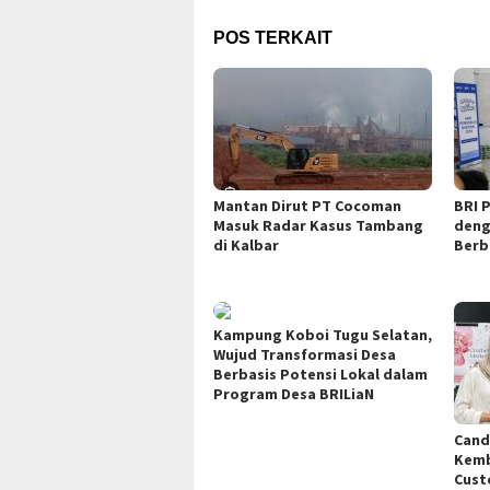
POS TERKAIT
Mantan Dirut PT Cocoman
BRI P
Masuk Radar Kasus Tambang
deng
di Kalbar
Berb
Kampung Koboi Tugu Selatan,
Wujud Transformasi Desa
Berbasis Potensi Lokal dalam
Program Desa BRILiaN
Cand
Kemb
Cust