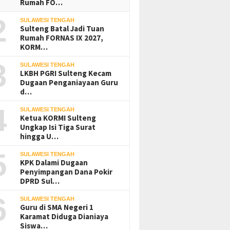
Rumah FO…
2
SULAWESI TENGAH
Sulteng Batal Jadi Tuan
Rumah FORNAS IX 2027,
KORM…
3
SULAWESI TENGAH
LKBH PGRI Sulteng Kecam
Dugaan Penganiayaan Guru
d…
4
SULAWESI TENGAH
Ketua KORMI Sulteng
Ungkap Isi Tiga Surat
hingga U…
5
SULAWESI TENGAH
KPK Dalami Dugaan
Penyimpangan Dana Pokir
DPRD Sul…
6
SULAWESI TENGAH
Guru di SMA Negeri 1
Karamat Diduga Dianiaya
Siswa…