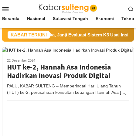
Loncat
Menu
ke
Mobile
konten
Beranda
Nasional
Sulawesi Tengah
Ekonomi
Teknol
UKK Sampaikan Duka, Janji Evaluasi Sistem K3 Usai Insiden Ka
KABAR TERKINI
22 Desember 2024
HUT ke-2, Hannah Asa Indonesia
Hadirkan Inovasi Produk Digital
PALU, KABAR SULTENG – Memperingati Hari Ulang Tahun
(HUT) ke-2, perusahaan konsultan keuangan Hannah Asa […]