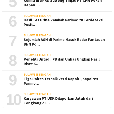
5
Komisi III DPRD Sulteng Tinjau PT CPM Pekan
Depan,…
6
SULAWESI TENGAH
Hasil Tes Urine Pemkab Parimo: 28 Terdeteksi
Posit…
7
SULAWESI TENGAH
Sejumlah ASN di Parimo Masuk Radar Pantauan
BNN Po…
8
SULAWESI TENGAH
Peneliti Untad, IPB dan Unhas Ungkap Hasil
Riset K…
9
SULAWESI TENGAH
Tiga Polres Terbaik Versi Kapolri, Kapolres
Parimo…
10
SULAWESI TENGAH
Karyawan PT UKK Dilaporkan Jatuh dari
Tongkang di …