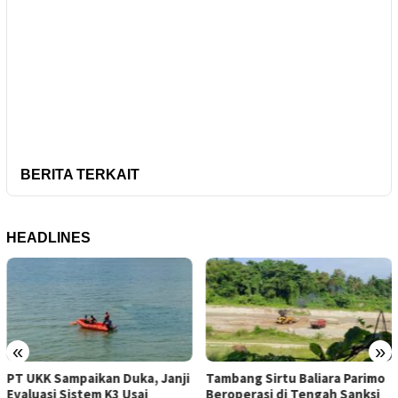
BERITA TERKAIT
HEADLINES
«
»
nji
Tambang Sirtu Baliara Parimo
Dosen Geofisika Untad:
Beroperasi di Tengah Sanksi
Gempa Tektonik Tak