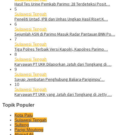
Hasil Tes Urine Pemkab Parimo: 28 Terdeteksi Posit…
5
Sulawesi Tengah
Peneliti Untad, IPB dan Unhas Ungkap Hasil Riset K…
6
Sulawesi Tengah
Sejumlah ASN di Parimo Masuk Radar Pantauan BNN Po…
7
Sulawesi Tengah
Tiga Polres Terbaik Versi Kapolri, Kapolres Parimo…
8
Sulawesi Tengah
Karyawan PT UKK Dilaporkan Jatuh dari Tongkang di …
9
Sulawesi Tengah
Sayap Jembatan Penghubung Baliara-Parigimpu’…
10
Sulawesi Tengah
Karyawan PT UKK yang Jatuh dari Tongkang di Jetty …
Topik Populer
Kota Palu
Sulawesi Tengah
Sulteng
Parigi Moutong
Ahmad Ali