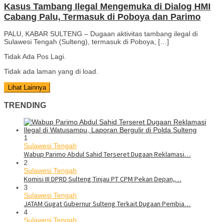
Kasus Tambang Ilegal Mengemuka di Dialog HMI
Cabang Palu, Termasuk di Poboya dan Parimo
PALU, KABAR SULTENG – Dugaan aktivitas tambang ilegal di
Sulawesi Tengah (Sulteng), termasuk di Poboya, […]
Tidak Ada Pos Lagi.
Tidak ada laman yang di load.
Lihat Lainnya
TRENDING
1
Sulawesi Tengah
Wabup Parimo Abdul Sahid Terseret Dugaan Reklamasi…
2
Sulawesi Tengah
Komisi III DPRD Sulteng Tinjau PT CPM Pekan Depan,…
3
Sulawesi Tengah
JATAM Gugat Gubernur Sulteng Terkait Dugaan Pembia…
4
Sulawesi Tengah