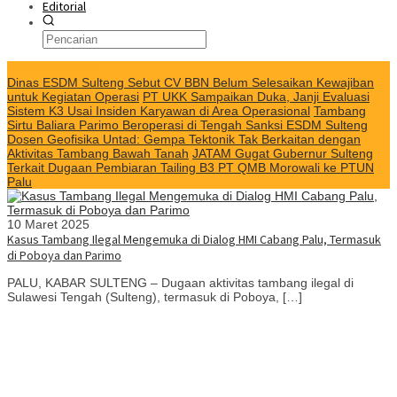
Editorial
KABAR TERKINI
Dinas ESDM Sulteng Sebut CV BBN Belum Selesaikan Kewajiban
untuk Kegiatan Operasi
PT UKK Sampaikan Duka, Janji Evaluasi
Sistem K3 Usai Insiden Karyawan di Area Operasional
Tambang
Sirtu Baliara Parimo Beroperasi di Tengah Sanksi ESDM Sulteng
Dosen Geofisika Untad: Gempa Tektonik Tak Berkaitan dengan
Aktivitas Tambang Bawah Tanah
JATAM Gugat Gubernur Sulteng
Terkait Dugaan Pembiaran Tailing B3 PT QMB Morowali ke PTUN
Palu
10 Maret 2025
Kasus Tambang Ilegal Mengemuka di Dialog HMI Cabang Palu, Termasuk
di Poboya dan Parimo
PALU, KABAR SULTENG – Dugaan aktivitas tambang ilegal di
Sulawesi Tengah (Sulteng), termasuk di Poboya, […]