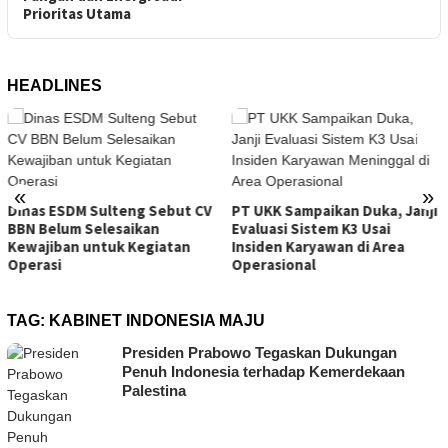
Prioritas Utama
HEADLINES
Tambang Sirtu Balia
«
»
Beroperasi di Tenga
 Sebut CV
PT UKK Sampaikan Duka, Janji
ESDM Sulteng
an
Evaluasi Sistem K3 Usai
giatan
Insiden Karyawan di Area
Operasional
TAG:
KABINET INDONESIA MAJU
Presiden Prabowo Tegaskan Dukungan
Penuh Indonesia terhadap Kemerdekaan
Palestina