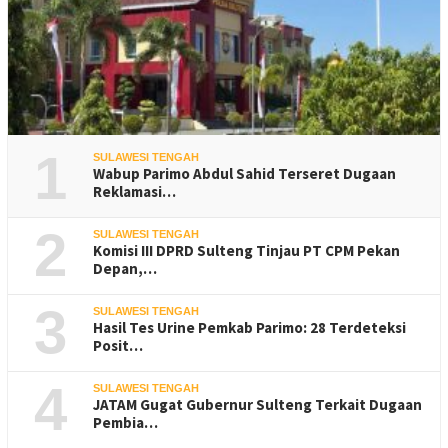
1
SULAWESI TENGAH
Wabup Parimo Abdul Sahid Terseret Dugaan
Reklamasi…
2
SULAWESI TENGAH
Komisi III DPRD Sulteng Tinjau PT CPM Pekan
Depan,…
3
SULAWESI TENGAH
Hasil Tes Urine Pemkab Parimo: 28 Terdeteksi
Posit…
4
SULAWESI TENGAH
JATAM Gugat Gubernur Sulteng Terkait Dugaan
Pembia…