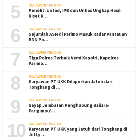
5
SULAWESI TENGAH
Peneliti Untad, IPB dan Unhas Ungkap Hasil
Riset K…
6
SULAWESI TENGAH
Sejumlah ASN di Parimo Masuk Radar Pantauan
BNN Po…
7
SULAWESI TENGAH
Tiga Polres Terbaik Versi Kapolri, Kapolres
Parimo…
8
SULAWESI TENGAH
Karyawan PT UKK Dilaporkan Jatuh dari
Tongkang di …
9
SULAWESI TENGAH
Sayap Jembatan Penghubung Baliara-
Parigimpu’…
10
SULAWESI TENGAH
Karyawan PT UKK yang Jatuh dari Tongkang di
Jetty …