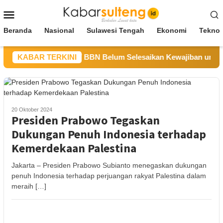
Loncat
Menu
ke
Mobile
konten
Beranda
Nasional
Sulawesi Tengah
Ekonomi
Teknol
 Sulteng Sebut CV BBN Belum Selesaikan Kewajiban untuk Keg
KABAR TERKINI
20 Oktober 2024
Presiden Prabowo Tegaskan
Dukungan Penuh Indonesia terhadap
Kemerdekaan Palestina
Jakarta – Presiden Prabowo Subianto menegaskan dukungan
penuh Indonesia terhadap perjuangan rakyat Palestina dalam
meraih […]