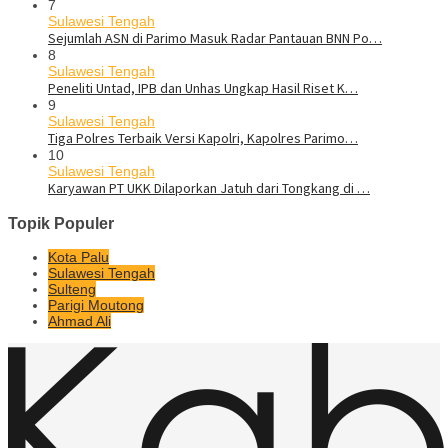
7
Sulawesi Tengah
Sejumlah ASN di Parimo Masuk Radar Pantauan BNN Po…
8
Sulawesi Tengah
Peneliti Untad, IPB dan Unhas Ungkap Hasil Riset K…
9
Sulawesi Tengah
Tiga Polres Terbaik Versi Kapolri, Kapolres Parimo…
10
Sulawesi Tengah
Karyawan PT UKK Dilaporkan Jatuh dari Tongkang di …
Topik Populer
Kota Palu
Sulawesi Tengah
Sulteng
Parigi Moutong
Ahmad Ali