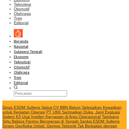
Teknologi
Otomotif
Olahraga
Tren
Editorial
Beranda
Nasional
Sulawesi Tengah
Ekonomi
Teknologi
Otomotif
Olahraga
Tren
Editorial
KABAR TERKINI
Dinas ESDM Sulteng Sebut CV BBN Belum Selesaikan Kewajiban
untuk Kegiatan Operasi
PT UKK Sampaikan Duka, Janji Evaluasi
Sistem K3 Usai Insiden Karyawan di Area Operasional
Tambang
Sirtu Baliara Parimo Beroperasi di Tengah Sanksi ESDM Sulteng
Dosen Geofisika Untad: Gempa Tektonik Tak Berkaitan dengan