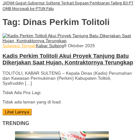
JATAM Gugat Gubernur Sulteng Terkait Dugaan Pembiaran Tailing B3 PT
QMB Morowali ke PTUN Palu
Tag:
Dinas Perkim Tolitoli
Sulawesi Tengah
Kabar Sulteng
8 Oktober 2025
Kadis Perkim Tolitoli Akui Proyek Tanjung Batu
Dikerjakan Saat Hujan, Kontraktornya Terungkap
TOLITOLI, KABAR SULTENG – Kepala Dinas (Kadis) Perumahan
dan Kawasan Permukiman (Perkim) Kabupaten Tolitoli,
Syafruddin […]
Tidak Ada Pos Lagi.
Tidak ada laman yang di load.
Lihat Lainnya
TRENDING