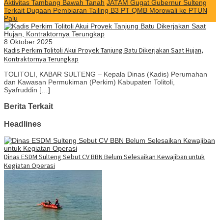
Aktivitas Tambang Bawah Tanah
JATAM Gugat Gubernur Sulteng
Terkait Dugaan Pembiaran Tailing B3 PT QMB Morowali ke PTUN
Palu
8 Oktober 2025
Kadis Perkim Tolitoli Akui Proyek Tanjung Batu Dikerjakan Saat Hujan,
Kontraktornya Terungkap
TOLITOLI, KABAR SULTENG – Kepala Dinas (Kadis) Perumahan
dan Kawasan Permukiman (Perkim) Kabupaten Tolitoli,
Syafruddin […]
Berita Terkait
Headlines
Dinas ESDM Sulteng Sebut CV BBN Belum Selesaikan Kewajiban untuk
Kegiatan Operasi