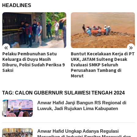
HEADLINES
«
»
Buntut Kecelakaan Kerja di PT
Dasar Sungai Jembatan
UKK, JATAM Sulteng Desak
Baliara Turun 1,5 Meter, BPBD
Evaluasi SMKP Seluruh
Parimo Lakukan Penanganan
Perusahaan Tambang di
Darurat
Morut
TAG:
CALON GUBERNUR SULAWESI TENGAH 2024
Anwar Hafid Janji Bangun RS Regional di
Luwuk, Jadi Rujukan Lima Kabupaten
Anwar Hafid Ungkap Adanya Regulasi
Merugikan di Industri Smelter Morowali dan