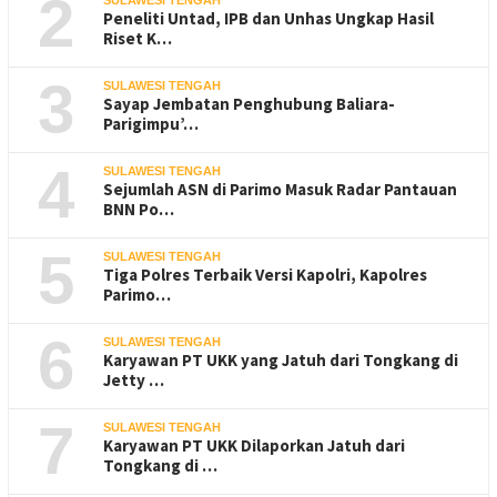
2
SULAWESI TENGAH
Peneliti Untad, IPB dan Unhas Ungkap Hasil
Riset K…
3
SULAWESI TENGAH
Sayap Jembatan Penghubung Baliara-
Parigimpu’…
4
SULAWESI TENGAH
Sejumlah ASN di Parimo Masuk Radar Pantauan
BNN Po…
5
SULAWESI TENGAH
Tiga Polres Terbaik Versi Kapolri, Kapolres
Parimo…
6
SULAWESI TENGAH
Karyawan PT UKK yang Jatuh dari Tongkang di
Jetty …
7
SULAWESI TENGAH
Karyawan PT UKK Dilaporkan Jatuh dari
Tongkang di …