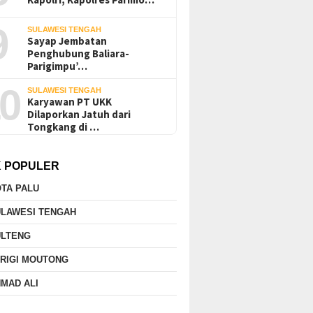
9
SULAWESI TENGAH
Sayap Jembatan
Penghubung Baliara-
Parigimpu’…
0
SULAWESI TENGAH
Karyawan PT UKK
Dilaporkan Jatuh dari
Tongkang di …
K POPULER
TA PALU
ULAWESI TENGAH
ULTENG
RIGI MOUTONG
MAD ALI