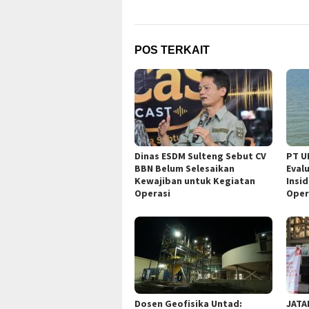
POS TERKAIT
Dinas ESDM Sulteng Sebut CV
PT U
BBN Belum Selesaikan
Eval
Kewajiban untuk Kegiatan
Insi
Operasi
Oper
Dosen Geofisika Untad:
JATA