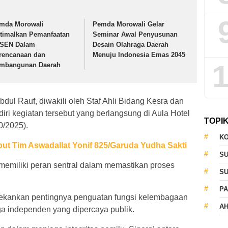
mda Morowali
Pemda Morowali Gelar
timalkan Pemanfaatan
Seminar Awal Penyusunan
SEN Dalam
Desain Olahraga Daerah
rencanaan dan
Menuju Indonesia Emas 2045
1
mbangunan Daerah
dul Rauf, diwakili oleh Staf Ahli Bidang Kesra dan
i kegiatan tersebut yang berlangsung di Aula Hotel
TOPI
0/2025).
KO
t Tim Aswadallat Yonif 825/Garuda Yudha Sakti
S
emiliki peran sentral dalam memastikan proses
S
PA
nekankan pentingnya penguatan fungsi kelembagaan
AH
a independen yang dipercaya publik.