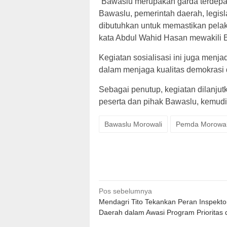
“Bawaslu merupakan garda terdepan
Bawaslu, pemerintah daerah, legisl
dibutuhkan untuk memastikan pelak
kata Abdul Wahid Hasan mewakili B
Kegiatan sosialisasi ini juga me
dalam menjaga kualitas demokrasi 
Sebagai penutup, kegiatan dilanjut
peserta dan pihak Bawaslu, kemudia
Bawaslu Morowali
Pemda Morowal
Navigasi
Pos sebelumnya
Mendagri Tito Tekankan Peran Inspekto
pos
Daerah dalam Awasi Program Prioritas