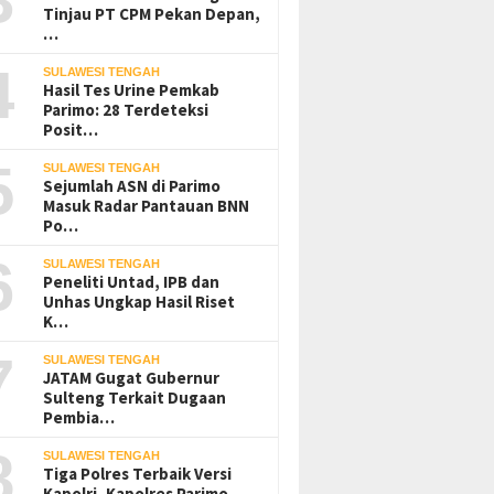
Tinjau PT CPM Pekan Depan,
…
4
SULAWESI TENGAH
Hasil Tes Urine Pemkab
Parimo: 28 Terdeteksi
Posit…
5
SULAWESI TENGAH
Sejumlah ASN di Parimo
Masuk Radar Pantauan BNN
Po…
6
SULAWESI TENGAH
Peneliti Untad, IPB dan
Unhas Ungkap Hasil Riset
K…
7
SULAWESI TENGAH
JATAM Gugat Gubernur
Sulteng Terkait Dugaan
Pembia…
8
SULAWESI TENGAH
Tiga Polres Terbaik Versi
Kapolri, Kapolres Parimo…