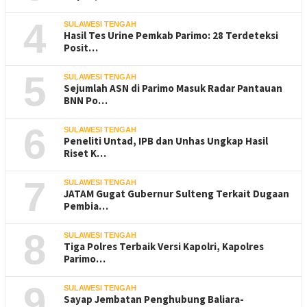
4
SULAWESI TENGAH
Hasil Tes Urine Pemkab Parimo: 28 Terdeteksi
Posit…
5
SULAWESI TENGAH
Sejumlah ASN di Parimo Masuk Radar Pantauan
BNN Po…
6
SULAWESI TENGAH
Peneliti Untad, IPB dan Unhas Ungkap Hasil
Riset K…
7
SULAWESI TENGAH
JATAM Gugat Gubernur Sulteng Terkait Dugaan
Pembia…
8
SULAWESI TENGAH
Tiga Polres Terbaik Versi Kapolri, Kapolres
Parimo…
9
SULAWESI TENGAH
Sayap Jembatan Penghubung Baliara-