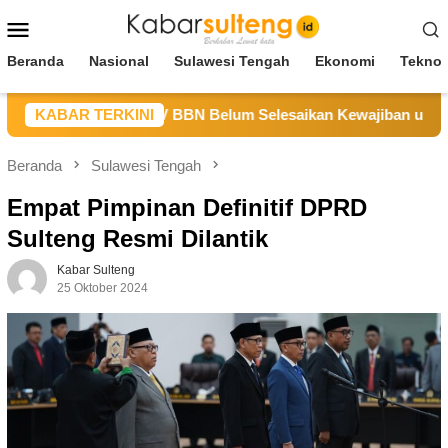
Loncat
Menu
ke
Mobile
konten
Beranda
Nasional
Sulawesi Tengah
Ekonomi
Teknol
Sulteng Sebut CV BBN Belum Selesaikan Kewajiban untuk Kegi
KABAR TERKINI
Beranda
Sulawesi Tengah
Empat Pimpinan Definitif DPRD
Sulteng Resmi Dilantik
Kabar Sulteng
25 Oktober 2024