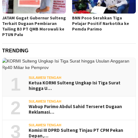
JATAM Gugat Gubernur Sulteng
BNN Poso Serahkan Tiga
Terkait Dugaan Pembiaran
Pelajar Positif Narkotika ke
Tailing B3 PT QMB Morowali ke
Pemda Parimo
PTUN Palu
TRENDING
1
SULAWESI TENGAH
Ketua KORMI Sulteng Ungkap Isi Tiga Surat
hingga U…
2
SULAWESI TENGAH
Wabup Parimo Abdul Sahid Terseret Dugaan
Reklamasi…
3
SULAWESI TENGAH
Komisi III DPRD Sulteng Tinjau PT CPM Pekan
Depan,…