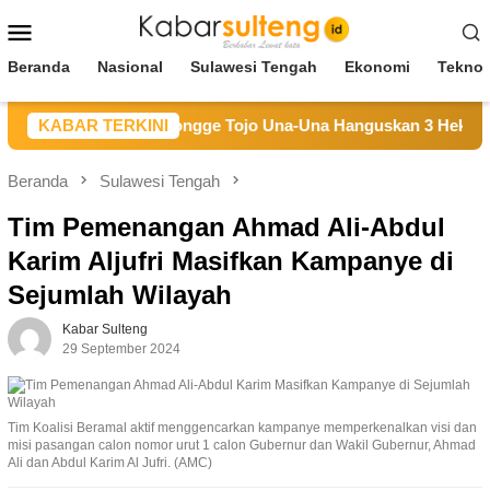
Loncat
Menu
ke
Mobile
konten
Beranda
Nasional
Sulawesi Tengah
Ekonomi
Teknol
karan Hutan di Longge Tojo Una-Una Hanguskan 3 Hektare Lah
KABAR TERKINI
Beranda
Sulawesi Tengah
Tim Pemenangan Ahmad Ali-Abdul
Karim Aljufri Masifkan Kampanye di
Sejumlah Wilayah
Kabar Sulteng
29 September 2024
Tim Koalisi Beramal aktif menggencarkan kampanye memperkenalkan visi dan
misi pasangan calon nomor urut 1 calon Gubernur dan Wakil Gubernur, Ahmad
Ali dan Abdul Karim Al Jufri. (AMC)