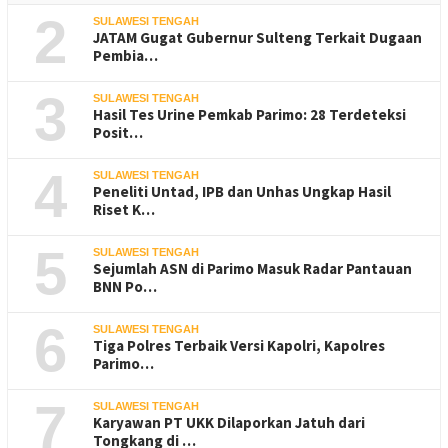
2
SULAWESI TENGAH
JATAM Gugat Gubernur Sulteng Terkait Dugaan
Pembia…
3
SULAWESI TENGAH
Hasil Tes Urine Pemkab Parimo: 28 Terdeteksi
Posit…
4
SULAWESI TENGAH
Peneliti Untad, IPB dan Unhas Ungkap Hasil
Riset K…
5
SULAWESI TENGAH
Sejumlah ASN di Parimo Masuk Radar Pantauan
BNN Po…
6
SULAWESI TENGAH
Tiga Polres Terbaik Versi Kapolri, Kapolres
Parimo…
7
SULAWESI TENGAH
Karyawan PT UKK Dilaporkan Jatuh dari
Tongkang di …