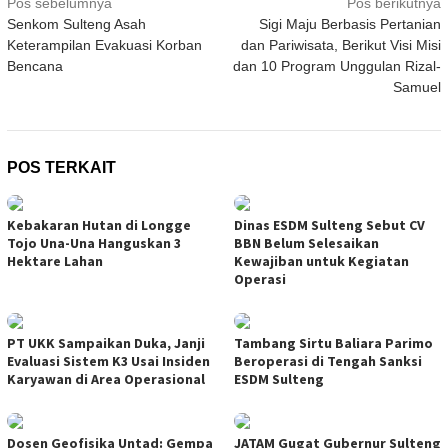
Navigasi
Pos sebelumnya
Pos berikutnya
Senkom Sulteng Asah
Sigi Maju Berbasis Pertanian
pos
Keterampilan Evakuasi Korban
dan Pariwisata, Berikut Visi Misi
Bencana
dan 10 Program Unggulan Rizal-
Samuel
POS TERKAIT
Kebakaran Hutan di Longge
Dinas ESDM Sulteng Sebut CV
Tojo Una-Una Hanguskan 3
BBN Belum Selesaikan
Hektare Lahan
Kewajiban untuk Kegiatan
Operasi
PT UKK Sampaikan Duka, Janji
Tambang Sirtu Baliara Parimo
Evaluasi Sistem K3 Usai Insiden
Beroperasi di Tengah Sanksi
Karyawan di Area Operasional
ESDM Sulteng
Dosen Geofisika Untad: Gempa
JATAM Gugat Gubernur Sulteng