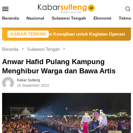
Loncat
Menu
ke
Mobile
konten
Beranda
Nasional
Sulawesi Tengah
Ekonomi
Teknol
lum Selesaikan Kewajiban untuk Kegiatan Operasi
KABAR TERKINI
PT 
Beranda
Sulawesi Tengah
Anwar Hafid Pulang Kampung
Menghibur Warga dan Bawa Artis
Kabar Sulteng
16 September 2024