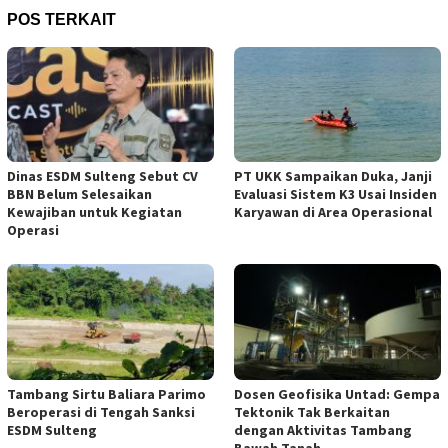
POS TERKAIT
Dinas ESDM Sulteng Sebut CV
PT UKK Sampaikan Duka, Janji
BBN Belum Selesaikan
Evaluasi Sistem K3 Usai Insiden
Kewajiban untuk Kegiatan
Karyawan di Area Operasional
Operasi
Tambang Sirtu Baliara Parimo
Dosen Geofisika Untad: Gempa
Beroperasi di Tengah Sanksi
Tektonik Tak Berkaitan
ESDM Sulteng
dengan Aktivitas Tambang