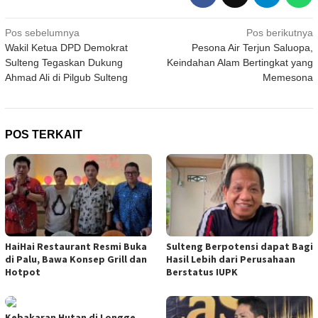
Navigasi
Pos sebelumnya
Pos berikutnya
Wakil Ketua DPD Demokrat
Pesona Air Terjun Saluopa,
pos
Sulteng Tegaskan Dukung
Keindahan Alam Bertingkat yang
Ahmad Ali di Pilgub Sulteng
Memesona
POS TERKAIT
HaiHai Restaurant Resmi Buka
Sulteng Berpotensi dapat Bagi
di Palu, Bawa Konsep Grill dan
Hasil Lebih dari Perusahaan
Hotpot
Berstatus IUPK
Kebakaran Hutan di Longge