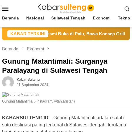
Loncat
Menu
ke
Mobile
konten
Beranda
Nasional
Sulawesi Tengah
Ekonomi
Teknol
Hai Restaurant Resmi Buka di Palu, Bawa Konsep Grill dan Hot
KABAR TERKINI
Beranda
Ekonomi
Gunung Matantimali: Surganya
Paralayang di Sulawesi Tengah
Kabar Sulteng
11 September 2024
Gunung Matantimali/(instagram/@tan.aristan)
KABARSULTENG.ID
– Gunung Matantimali adalah salah
satu destinasi paling terkenal di Sulawesi Tengah, terutama
bagi para pecinta olahraga paralayang.