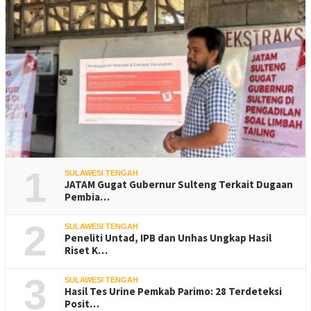
1
SULAWESI TENGAH
JATAM Gugat Gubernur Sulteng Terkait Dugaan
Pembia…
2
SULAWESI TENGAH
Peneliti Untad, IPB dan Unhas Ungkap Hasil
Riset K…
3
SULAWESI TENGAH
Hasil Tes Urine Pemkab Parimo: 28 Terdeteksi
Posit…