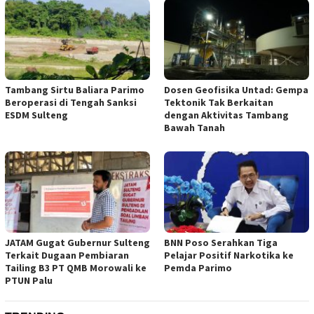
Tambang Sirtu Baliara Parimo
Dosen Geofisika Untad: Gempa
Beroperasi di Tengah Sanksi
Tektonik Tak Berkaitan
ESDM Sulteng
dengan Aktivitas Tambang
Bawah Tanah
JATAM Gugat Gubernur Sulteng
BNN Poso Serahkan Tiga
Terkait Dugaan Pembiaran
Pelajar Positif Narkotika ke
Tailing B3 PT QMB Morowali ke
Pemda Parimo
PTUN Palu