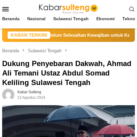
Loncat
Menu
ke
Mobile
konten
Beranda
Nasional
Sulawesi Tengah
Ekonomi
Teknol
ebut CV BBN Belum Selesaikan Kewajiban untuk Kegiatan Oper
KABAR TERKINI
Beranda
Sulawesi Tengah
Dukung Penyebaran Dakwah, Ahmad
Ali Temani Ustaz Abdul Somad
Keliling Sulawesi Tengah
Kabar Sulteng
22 Agustus 2024