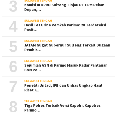
3
SULAWESI TENGAH
Komisi III DPRD Sulteng Tinjau PT CPM Pekan
Depan,…
4
SULAWESI TENGAH
Hasil Tes Urine Pemkab Parimo: 28 Terdeteksi
Posit…
5
SULAWESI TENGAH
JATAM Gugat Gubernur Sulteng Terkait Dugaan
Pembia…
6
SULAWESI TENGAH
Sejumlah ASN di Parimo Masuk Radar Pantauan
BNN Po…
7
SULAWESI TENGAH
Peneliti Untad, IPB dan Unhas Ungkap Hasil
Riset K…
8
SULAWESI TENGAH
Tiga Polres Terbaik Versi Kapolri, Kapolres
Parimo…