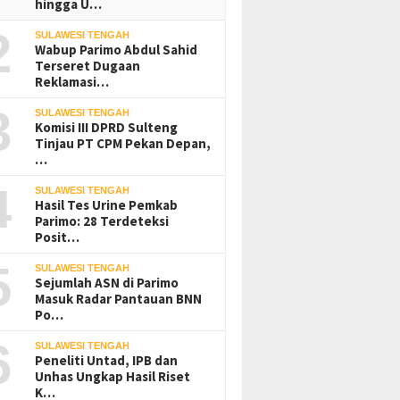
hingga U…
2
SULAWESI TENGAH
Wabup Parimo Abdul Sahid
Terseret Dugaan
Reklamasi…
3
SULAWESI TENGAH
Komisi III DPRD Sulteng
Tinjau PT CPM Pekan Depan,
…
4
SULAWESI TENGAH
Hasil Tes Urine Pemkab
Parimo: 28 Terdeteksi
Posit…
5
SULAWESI TENGAH
Sejumlah ASN di Parimo
Masuk Radar Pantauan BNN
Po…
6
SULAWESI TENGAH
Peneliti Untad, IPB dan
Unhas Ungkap Hasil Riset
K…