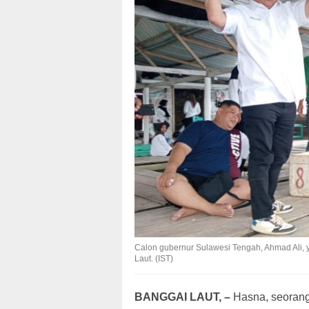
Calon gubernur Sulawesi Tengah, Ahmad Ali, y
Laut. (IST)
BANGGAI LAUT, –
Hasna, seorang 