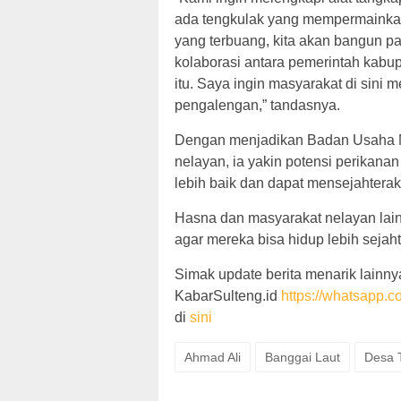
ada tengkulak yang mempermainkan
yang terbuang, kita akan bangun pab
kolaborasi antara pemerintah kabu
itu. Saya ingin masyarakat di sini
pengalengan,” tandasnya.
Dengan menjadikan Badan Usaha M
nelayan, ia yakin potensi perikana
lebih baik dan dapat mensejahterak
Hasna dan masyarakat nelayan lain
agar mereka bisa hidup lebih sejaht
Simak update berita menarik lainnya
KabarSulteng.id
https://whatsap
di
sini
Ahmad Ali
Banggai Laut
Desa T