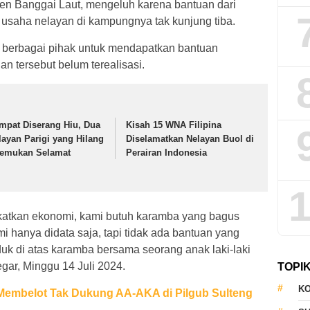
en Banggai Laut, mengeluh karena bantuan dari
saha nelayan di kampungnya tak kunjung tiba.
eh berbagai pihak untuk mendapatkan bantuan
n tersebut belum terealisasi.
mpat Diserang Hiu, Dua
Kisah 15 WNA Filipina
layan Parigi yang Hilang
Diselamatkan Nelayan Buol di
temukan Selamat
Perairan Indonesia
1
katkan ekonomi, kami butuh karamba yang bagus
i hanya didata saja, tapi tidak ada bantuan yang
duk di atas karamba bersama seorang anak laki-laki
ar, Minggu 14 Juli 2024.
TOPI
KO
Membelot Tak Dukung AA-AKA di Pilgub Sulteng