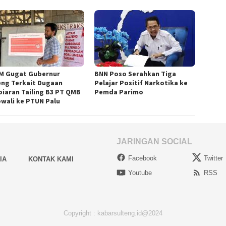
M Gugat Gubernur
BNN Poso Serahkan Tiga
eng Terkait Dugaan
Pelajar Positif Narkotika ke
iaran Tailing B3 PT QMB
Pemda Parimo
wali ke PTUN Palu
JARINGAN SOCIAL
Facebook
Twitter
IA
KONTAK KAMI
Youtube
RSS
Copyright : kabarsulteng.id@2024