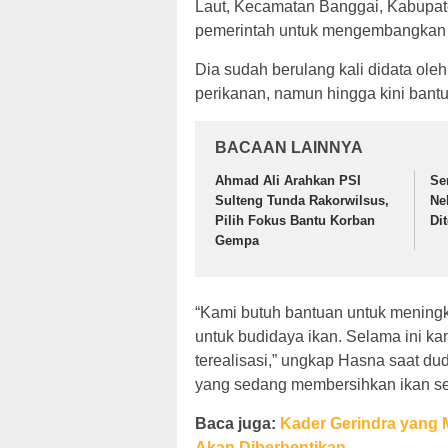
Laut, Kecamatan Banggai, Kabupat
pemerintah untuk mengembangkan u
Dia sudah berulang kali didata ol
perikanan, namun hingga kini bantua
BACAAN LAINNYA
Ahmad Ali Arahkan PSI
Se
Sulteng Tunda Rakorwilsus,
Ne
Pilih Fokus Bantu Korban
Di
Gempa
“Kami butuh bantuan untuk mening
untuk budidaya ikan. Selama ini kam
terealisasi,” ungkap Hasna saat du
yang sedang membersihkan ikan seg
Baca juga:
Kader Gerindra yang 
Akan Diberhentikan