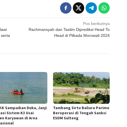
Pos berikutnya
lawi
Rachmansyah dan Taslim Diprediksi Head To
 serta
Head di Pilkada Morowali 2024
KK Sampaikan Duka, Janji
Tambang Sirtu Baliara Parimo
uasi Sistem K3 Usai
Beroperasi di Tengah Sanksi
den Karyawan di Area
ESDM Sulteng
asional