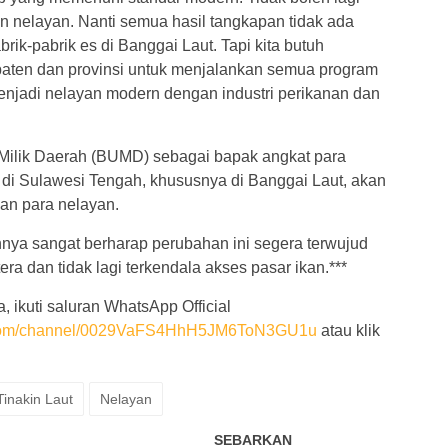
 nelayan. Nanti semua hasil tangkapan tidak ada
rik-pabrik es di Banggai Laut. Tapi kita butuh
paten dan provinsi untuk menjalankan semua program
 menjadi nelayan modern dengan industri perikanan dan
ilik Daerah (BUMD) sebagai bapak angkat para
n di Sulawesi Tengah, khususnya di Banggai Laut, akan
an para nelayan.
nya sangat berharap perubahan ini segera terwujud
era dan tidak lagi terkendala akses pasar ikan.***
, ikuti saluran WhatsApp Official
p.com/channel/0029VaFS4HhH5JM6ToN3GU1u
atau klik
inakin Laut
Nelayan
SEBARKAN