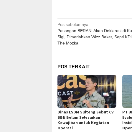
Navigasi
Pos sebelumnya
Pasangan BERANI Akan Deklarasi di Ku
pos
Sigi, Dimeriahkan Wizz Baker, Septi KDI
The Mozka
POS TERKAIT
Dinas ESDM Sulteng Sebut CV
PT U
BBN Belum Selesaikan
Eval
Kewajiban untuk Kegiatan
Insi
Operasi
Oper