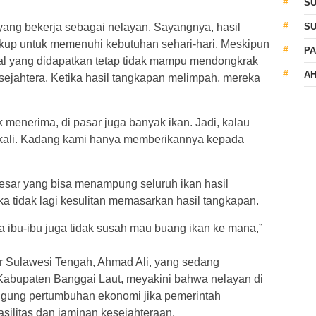
S
ang bekerja sebagai nelayan. Sayangnya, hasil
S
kup untuk memenuhi kebutuhan sehari-hari. Meskipun
PA
al yang didapatkan tetap tidak mampu mendongkrak
AH
sejahtera. Ketika hasil tangkapan melimpah, mereka
ak menerima, di pasar juga banyak ikan. Jadi, kalau
kali. Kadang kami hanya memberikannya kepada
besar yang bisa menampung seluruh ikan hasil
a tidak lagi kesulitan memasarkan hasil tangkapan.
ya ibu-ibu juga tidak susah mau buang ikan ke mana,”
ur Sulawesi Tengah, Ahmad Ali, yang sedang
h Kabupaten Banggai Laut, meyakini bahwa nelayan di
nggung pertumbuhan ekonomi jika pemerintah
ilitas dan jaminan kesejahteraan.