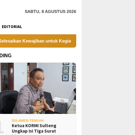
SABTU, 8 AGUSTUS 2026
EDITORIAL
jiban untuk Kegiatan Operasi
PT UKK Sampaikan Duka, 
DING
1
SULAWESI TENGAH
Ketua KORMI Sulteng
Ungkap Isi Tiga Surat