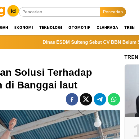
Pencarian
NGAH
EKONOMI
TEKNOLOGI
OTOMOTIF
OLAHRAGA
TREN
Dinas ESDM Sulteng Sebut CV BBN Belum Selesaikan Kewa
TREN
an Solusi Terhadap
 di Banggai laut