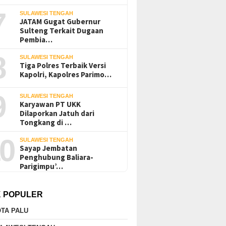
7
SULAWESI TENGAH
JATAM Gugat Gubernur
Sulteng Terkait Dugaan
Pembia…
8
SULAWESI TENGAH
Tiga Polres Terbaik Versi
Kapolri, Kapolres Parimo…
9
SULAWESI TENGAH
Karyawan PT UKK
Dilaporkan Jatuh dari
Tongkang di …
0
SULAWESI TENGAH
Sayap Jembatan
Penghubung Baliara-
Parigimpu’…
K POPULER
TA PALU