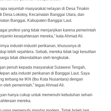
apa sejumlah masyarakat nelayan di Desa Tinakin
di Desa Lokotoy, Kecamatan Banggai Utara, dan
atan Banggai, Kabupaten Banggai Laut.
agai profesi yang tidak menjanjikan karena pemerintah
enjamin kesejahteraan mereka,” kata Ahmad Ali.
nya industri-industri perikanan, khususnya di
up lebih sejahtera. Sebab, mereka tidak lagi kesulitan
rga tidak dikendalikan oleh tengkulak.
gan penuh kepada masyarakat Sulawesi Tengah,
epan ada industri perikanan di Banggai Laut. Saya
ung terbang ke IKN (Ibu Kota Nusantara) dengan
un oleh pemerintah,” tegas Ahmad Ali.
elayan hanya cukup untuk memenuhi kebutuhan sehari-
ejahteraan mereka.
ap yang memenuhi standar modern. Tidak boleh lagi