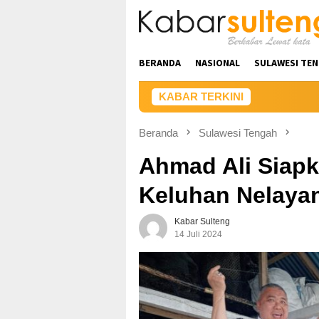
Loncat
ke
konten
BERANDA
NASIONAL
SULAWESI TE
KABAR TERKINI
Beranda
Sulawesi Tengah
Ahmad Ali Siapk
Keluhan Nelayan
Kabar Sulteng
14 Juli 2024