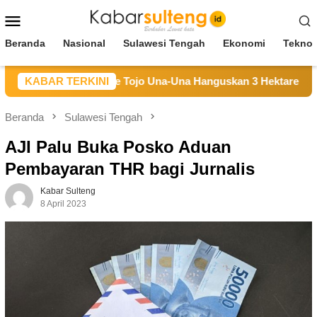
Loncat
Menu
ke
Mobile
konten
Beranda
Nasional
Sulawesi Tengah
Ekonomi
Teknol
Hutan di Longge Tojo Una-Una Hanguskan 3 Hektare Lahan
KABAR TERKINI
Beranda
Sulawesi Tengah
AJI Palu Buka Posko Aduan
Pembayaran THR bagi Jurnalis
Kabar Sulteng
8 April 2023