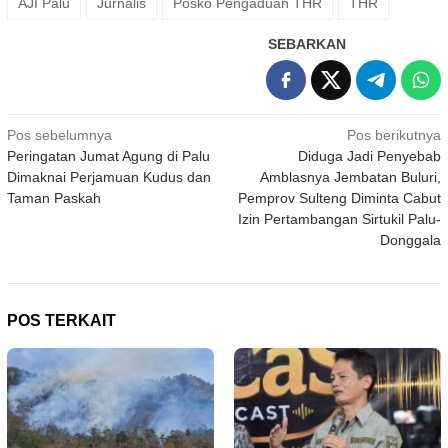
AJI Palu
Jurnalis
Posko Pengaduan THR
THR
SEBARKAN
Navigasi
Pos sebelumnya
Pos berikutnya
Peringatan Jumat Agung di Palu
Diduga Jadi Penyebab
pos
Dimaknai Perjamuan Kudus dan
Amblasnya Jembatan Buluri,
Taman Paskah
Pemprov Sulteng Diminta Cabut
Izin Pertambangan Sirtukil Palu-
Donggala
POS TERKAIT