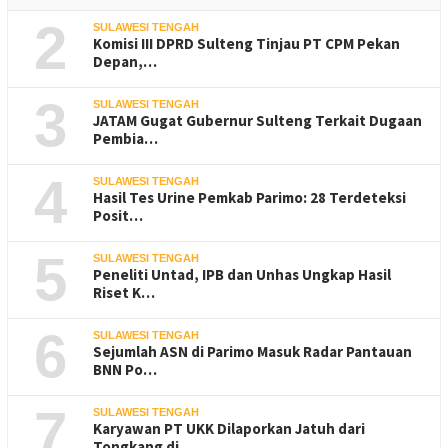
2
SULAWESI TENGAH
Komisi III DPRD Sulteng Tinjau PT CPM Pekan
Depan,…
3
SULAWESI TENGAH
JATAM Gugat Gubernur Sulteng Terkait Dugaan
Pembia…
4
SULAWESI TENGAH
Hasil Tes Urine Pemkab Parimo: 28 Terdeteksi
Posit…
5
SULAWESI TENGAH
Peneliti Untad, IPB dan Unhas Ungkap Hasil
Riset K…
6
SULAWESI TENGAH
Sejumlah ASN di Parimo Masuk Radar Pantauan
BNN Po…
7
SULAWESI TENGAH
Karyawan PT UKK Dilaporkan Jatuh dari
Tongkang di …