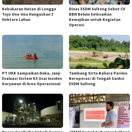
Kebakaran Hutan di Longge
Dinas ESDM Sulteng Sebut CV
Tojo Una-Una Hanguskan 3
BBN Belum Selesaikan
Hektare Lahan
Kewajiban untuk Kegiatan
Operasi
PT UKK Sampaikan Duka, Janji
Tambang Sirtu Baliara Parimo
Evaluasi Sistem K3 Usai Insiden
Beroperasi di Tengah Sanksi
Karyawan di Area Operasional
ESDM Sulteng
Dosen Geofisika Untad: Gempa
JATAM Gugat Gubernur Sulteng