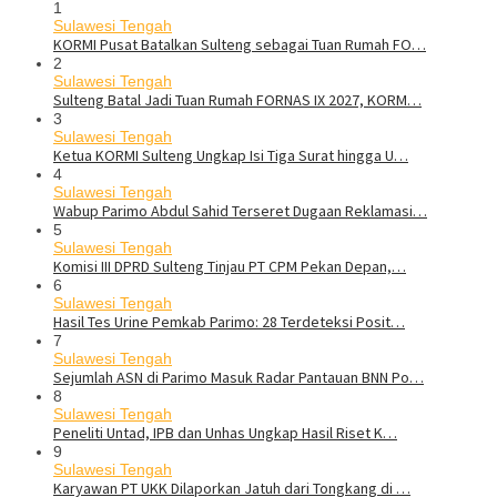
1
Sulawesi Tengah
KORMI Pusat Batalkan Sulteng sebagai Tuan Rumah FO…
2
Sulawesi Tengah
Sulteng Batal Jadi Tuan Rumah FORNAS IX 2027, KORM…
3
Sulawesi Tengah
Ketua KORMI Sulteng Ungkap Isi Tiga Surat hingga U…
4
Sulawesi Tengah
Wabup Parimo Abdul Sahid Terseret Dugaan Reklamasi…
5
Sulawesi Tengah
Komisi III DPRD Sulteng Tinjau PT CPM Pekan Depan,…
6
Sulawesi Tengah
Hasil Tes Urine Pemkab Parimo: 28 Terdeteksi Posit…
7
Sulawesi Tengah
Sejumlah ASN di Parimo Masuk Radar Pantauan BNN Po…
8
Sulawesi Tengah
Peneliti Untad, IPB dan Unhas Ungkap Hasil Riset K…
9
Sulawesi Tengah
Karyawan PT UKK Dilaporkan Jatuh dari Tongkang di …