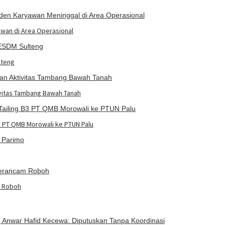
awan di Area Operasional
lteng
ivitas Tambang Bawah Tanah
3 PT QMB Morowali ke PTUN Palu
m Roboh