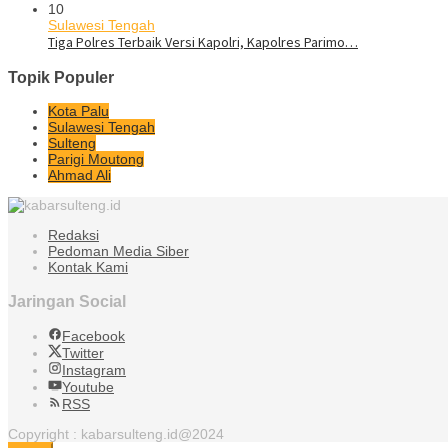
10
Sulawesi Tengah
Tiga Polres Terbaik Versi Kapolri, Kapolres Parimo…
Topik Populer
Kota Palu
Sulawesi Tengah
Sulteng
Parigi Moutong
Ahmad Ali
Redaksi
Pedoman Media Siber
Kontak Kami
Jaringan Social
Facebook
Twitter
Instagram
Youtube
RSS
Copyright : kabarsulteng.id@2024