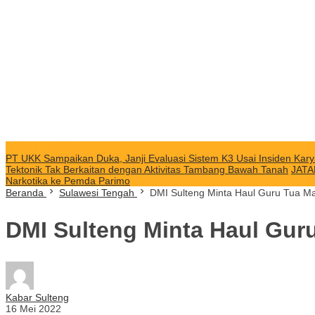
KABAR TERKINI
PT UKK Sampaikan Duka, Janji Evaluasi Sistem K3 Usai Insiden Kary
Tektonik Tak Berkaitan dengan Aktivitas Tambang Bawah Tanah
JATA
Narkotika ke Pemda Parimo
Beranda
Sulawesi Tengah
DMI Sulteng Minta Haul Guru Tua Ma
DMI Sulteng Minta Haul Gur
Kabar Sulteng
16 Mei 2022