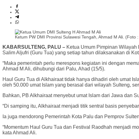
Ketum PW DMI Provinsi Sulawesi Tengah, Ahmad M Ali. (Foto :
KABARSULTENG, PALU –
Ketua Umum Pimpinan Wilayah De
Salim Aljufri (Guru Tua) yang setiap tahun dilaksanakan di Kot
“Maka pemerintah perlu merespons kegiatan ini dengan memas
Ahmad M Ali, dihubungi dari Palu, Ahad (15/5).
Haul Guru Tua di Alkhairaat tidak hanya dihadiri oleh umat I
oleh 50.000 umat Islam yang berasal dari wilayah Sulteng, se
Bahkan, PB Alkhairaat menyebut umat Islam dari Jawa dan Su
“Di samping itu, Alkhairaat menjadi titik sentral basis penye
Ia juga mendorong Pemerintah Kota Palu dan Pemprov Sulte
“Momentum Haul Guru Tua dan Festival Raodhah menjadi mom
kata Ahmad Ali.