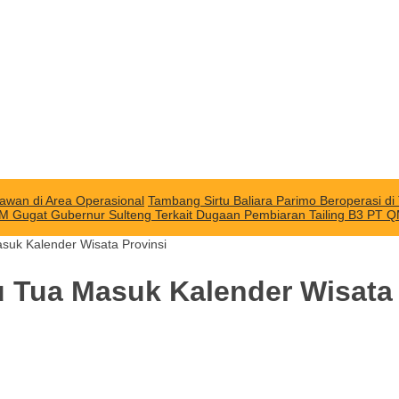
awan di Area Operasional
Tambang Sirtu Baliara Parimo Beroperasi d
M Gugat Gubernur Sulteng Terkait Dugaan Pembiaran Tailing B3 PT 
suk Kalender Wisata Provinsi
u Tua Masuk Kalender Wisata 