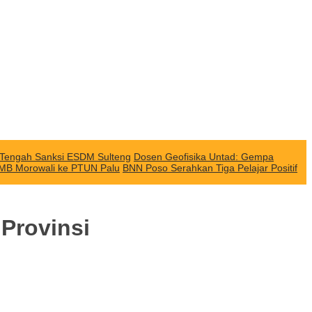
i Tengah Sanksi ESDM Sulteng
Dosen Geofisika Untad: Gempa
QMB Morowali ke PTUN Palu
BNN Poso Serahkan Tiga Pelajar Positif
Provinsi