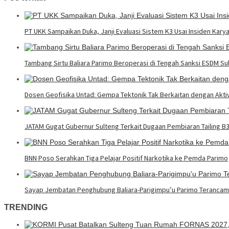
PT UKK Sampaikan Duka, Janji Evaluasi Sistem K3 Usai Insiden Kary
Tambang Sirtu Baliara Parimo Beroperasi di Tengah Sanksi ESDM Su
Dosen Geofisika Untad: Gempa Tektonik Tak Berkaitan dengan Akt
JATAM Gugat Gubernur Sulteng Terkait Dugaan Pembiaran Tailing B
BNN Poso Serahkan Tiga Pelajar Positif Narkotika ke Pemda Parimo
Sayap Jembatan Penghubung Baliara-Parigimpu’u Parimo Teranca
TRENDING