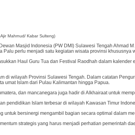
 Ajir Mahmud/ Kabar Sulteng)
wan Masjid Indonesia (PW DMI) Sulawesi Tengah Ahmad M Ali 
a Palu perlu menjadi satu kegiatan wisata provinsi khususnya wi
ukkan Haul Guru Tua dan Festival Raodhah dalam kalender even
slam di wilayah Provinsi Sulawesi Tengah. Dalam catatan Pengur
rta umat Islam dari Pulau Kalimantan hingga Papua.
matera, dan mancanegara juga hadir di Alkhairaat untuk mempe
baran pendidikan Islam terbesar di wilayah Kawasan Timur Indone
ng untuk bersinergi mengambil bagian secara optimal dalam 
entum strategis yang harus menjadi perhatian pemerintah d