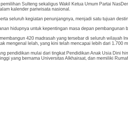
 pemilihan Sulteng sekaligus Wakil Ketua Umum Partai NasDe
am kalender pariwisata nasional.
a seluruh kegiatan penunjangnya, menjadi satu tujuan destinas
lanan hidupnya untuk kepentingan masa depan pembangunan ban
membangun 420 madrasah yang tersebar di seluruh wilayah Ind
k mengenal lelah, yang kini telah mencapai lebih dari 1.700 
ang pendidikan mulai dari tingkat Pendidikan Anak Usia Dini hi
 tinggi yang bernama Universitas Alkhairaat, dan memiliki Rumah 