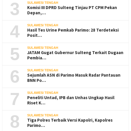
3
SULAWESI TENGAH
Komisi III DPRD Sulteng Tinjau PT CPM Pekan
Depan,…
4
SULAWESI TENGAH
Hasil Tes Urine Pemkab Parimo: 28 Terdeteksi
Posit…
5
SULAWESI TENGAH
JATAM Gugat Gubernur Sulteng Terkait Dugaan
Pembia…
6
SULAWESI TENGAH
Sejumlah ASN di Parimo Masuk Radar Pantauan
BNN Po…
7
SULAWESI TENGAH
Peneliti Untad, IPB dan Unhas Ungkap Hasil
Riset K…
8
SULAWESI TENGAH
Tiga Polres Terbaik Versi Kapolri, Kapolres
Parimo…