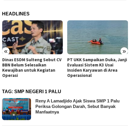
HEADLINES
«
»
CV
PT UKK Sampaikan Duka, Janji
Tambang Sirtu Baliara Pari
Evaluasi Sistem K3 Usai
Beroperasi di Tengah Sanks
Insiden Karyawan di Area
ESDM Sulteng
Operasional
TAG:
SMP NEGERI 1 PALU
Reny A Lamadjido Ajak Siswa SMP 1 Palu
Periksa Golongan Darah, Sebut Banyak
Manfaatnya