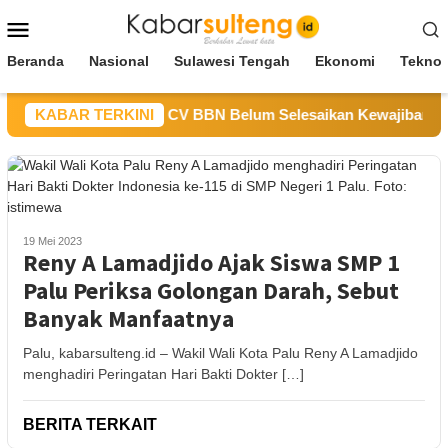
Loncat
Menu
ke
Mobile
konten
Beranda
Nasional
Sulawesi Tengah
Ekonomi
Teknol
SDM Sulteng Sebut CV BBN Belum Selesaikan Kewajiban untuk 
KABAR TERKINI
19 Mei 2023
Reny A Lamadjido Ajak Siswa SMP 1
Palu Periksa Golongan Darah, Sebut
Banyak Manfaatnya
Palu, kabarsulteng.id – Wakil Wali Kota Palu Reny A Lamadjido
menghadiri Peringatan Hari Bakti Dokter […]
BERITA TERKAIT