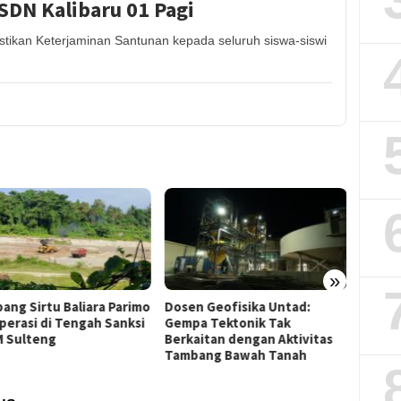
SDN Kalibaru 01 Pagi
ikan Keterjaminan Santunan kepada seluruh siswa-siswi
»
Dosen Geofisika Untad:
JATAM Gugat Gubernur
Gempa Tektonik Tak
Sulteng Terkait Dugaan
Berkaitan dengan Aktivitas
Pembiaran Tailing B3 PT QMB
Tambang Bawah Tanah
Morowali ke PTUN Palu