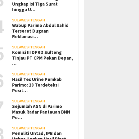
Ungkap Isi Tiga Surat
hingga U…
4
SULAWESI TENGAH
Wabup Parimo Abdul Sahid
Terseret Dugaan
Reklamasi…
5
SULAWESI TENGAH
Komisi III DPRD Sulteng
Tinjau PT CPM Pekan Depan,
…
6
SULAWESI TENGAH
Hasil Tes Urine Pemkab
Parimo: 28 Terdeteksi
Posit…
7
SULAWESI TENGAH
Sejumlah ASN di Parimo
BNN Poso Serahkan Tiga
PT UKK Sampaikan Duka,
T
Masuk Radar Pantauan BNN
Pelajar Positif Narkotika ke
Janji Evaluasi Sistem K3 Usai
B
Po…
Pemda Parimo
Insiden Karyawan di Area
E
Operasional
8
SULAWESI TENGAH
Peneliti Untad, IPB dan
Unhas Ungkap Hasil Riset