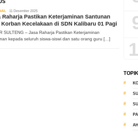
US
NAL
Kabar
11 Desember 2025
 Raharja Pastikan Keterjaminan Santunan
Sulteng
 Korban Kecelakaan di SDN Kalibaru 01 Pagi
 SULTENG – Jasa Raharja Pastikan Keterjaminan
nan kepada seluruh siswa-siswi dan satu orang guru […]
1
TOPI
KO
S
S
PA
AH