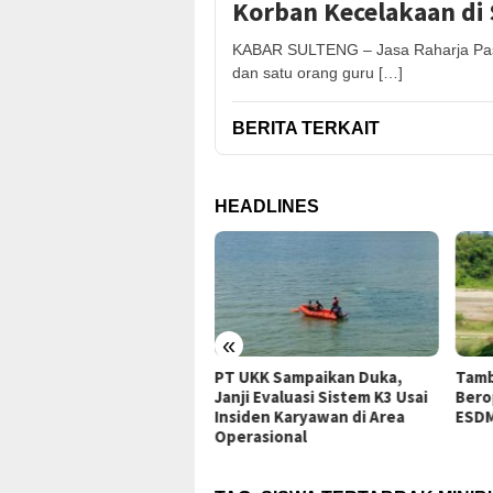
Korban Kecelakaan di 
KABAR SULTENG – Jasa Raharja Past
dan satu orang guru […]
BERITA TERKAIT
HEADLINES
«
PT UKK Sampaikan Duka,
Tambang Sirtu Baliara Parimo
Janji Evaluasi Sistem K3 Usai
Beroperasi di Tengah Sanksi
Insiden Karyawan di Area
ESDM Sulteng
Operasional