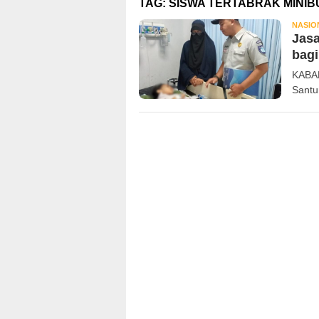
TAG:
SISWA TERTABRAK MINIB
NASIO
Jasa
bagi
KABAR
Santu