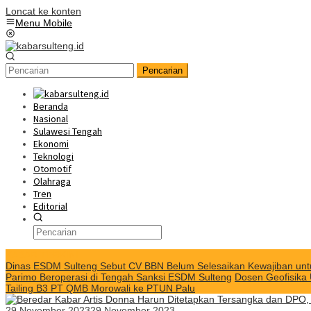
Loncat ke konten
Menu Mobile
Pencarian
Beranda
Nasional
Sulawesi Tengah
Ekonomi
Teknologi
Otomotif
Olahraga
Tren
Editorial
KABAR TERKINI
Dinas ESDM Sulteng Sebut CV BBN Belum Selesaikan Kewajiban unt
Parimo Beroperasi di Tengah Sanksi ESDM Sulteng
Dosen Geofisika
Tailing B3 PT QMB Morowali ke PTUN Palu
29 November 2023
29 November 2023