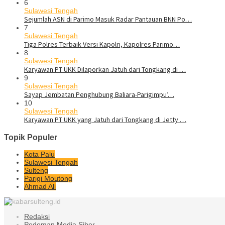
6
Sulawesi Tengah
Sejumlah ASN di Parimo Masuk Radar Pantauan BNN Po…
7
Sulawesi Tengah
Tiga Polres Terbaik Versi Kapolri, Kapolres Parimo…
8
Sulawesi Tengah
Karyawan PT UKK Dilaporkan Jatuh dari Tongkang di …
9
Sulawesi Tengah
Sayap Jembatan Penghubung Baliara-Parigimpu’…
10
Sulawesi Tengah
Karyawan PT UKK yang Jatuh dari Tongkang di Jetty …
Topik Populer
Kota Palu
Sulawesi Tengah
Sulteng
Parigi Moutong
Ahmad Ali
Redaksi
Pedoman Media Siber