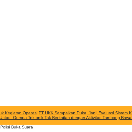
uk Kegiatan Operasi
PT UKK Sampaikan Duka, Janji Evaluasi Sistem K
 Untad: Gempa Tektonik Tak Berkaitan dengan Aktivitas Tambang Baw