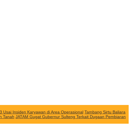
3 Usai Insiden Karyawan di Area Operasional
Tambang Sirtu Baliara
ah Tanah
JATAM Gugat Gubernur Sulteng Terkait Dugaan Pembiaran