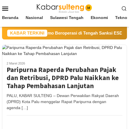
Loncat
Menu
ke
Mobile
konten
Beranda
Nasional
Sulawesi Tengah
Ekonomi
Teknol
g Sirtu Baliara Parimo Beroperasi di Tengah Sanksi ESDM Sult
KABAR TERKINI
2 Maret 2026
Paripurna Raperda Perubahan Pajak
dan Retribusi, DPRD Palu Naikkan ke
Tahap Pembahasan Lanjutan
PALU, KABAR SULTENG – Dewan Perwakilan Rakyat Daerah
(DPRD) Kota Palu menggelar Rapat Paripurna dengan
agenda […]