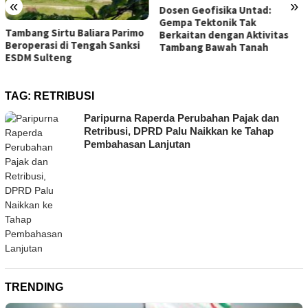
«
»
Dosen Geofisika Untad:
JATAM Gugat Gub
Gempa Tektonik Tak
Sulteng Terkait 
liara Parimo
Berkaitan dengan Aktivitas
Pembiaran Tailin
ngah Sanksi
Tambang Bawah Tanah
Morowali ke PTUN
TAG:
RETRIBUSI
Paripurna Raperda Perubahan Pajak dan
Retribusi, DPRD Palu Naikkan ke Tahap
Pembahasan Lanjutan
TRENDING