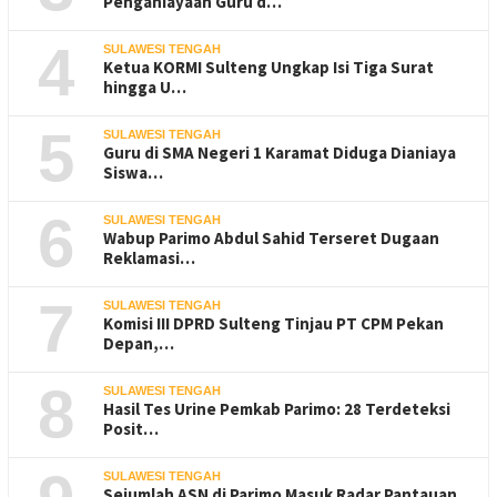
Penganiayaan Guru d…
4
SULAWESI TENGAH
Ketua KORMI Sulteng Ungkap Isi Tiga Surat
hingga U…
5
SULAWESI TENGAH
Guru di SMA Negeri 1 Karamat Diduga Dianiaya
Siswa…
6
SULAWESI TENGAH
Wabup Parimo Abdul Sahid Terseret Dugaan
Reklamasi…
7
SULAWESI TENGAH
Komisi III DPRD Sulteng Tinjau PT CPM Pekan
Depan,…
8
SULAWESI TENGAH
Hasil Tes Urine Pemkab Parimo: 28 Terdeteksi
Posit…
SULAWESI TENGAH
Sejumlah ASN di Parimo Masuk Radar Pantauan