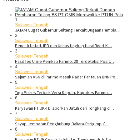
1
Sulawesi Tengah
JATAM Gugat Gubernur Sulteng Terkait Dugaan Pembia…
2
Sulawesi Tengah
Peneliti Untad, IPB dan Unhas Ungkap Hasil Riset K…
3
Sulawesi Tengah
Hasil Tes Urine Pemkab Parimo: 28 Terdeteksi Posit…
4
Sulawesi Tengah
Sejumlah ASN di Parimo Masuk Radar Pantauan BNN Po…
5
Sulawesi Tengah
Tiga Polres Terbaik Versi Kapolri, Kapolres Parimo…
6
Sulawesi Tengah
Karyawan PT UKK Dilaporkan Jatuh dari Tongkang di …
7
Sulawesi Tengah
Sayap Jembatan Penghubung Baliara-Parigimpu’…
8
Sulawesi Tengah
Karyawan PT UKK yang Jatuh dari Tongkang di Jetty …