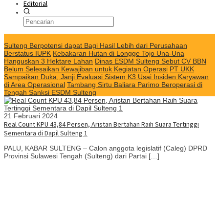
Editorial
KABAR TERKINI
Sulteng Berpotensi dapat Bagi Hasil Lebih dari Perusahaan
Berstatus IUPK
Kebakaran Hutan di Longge Tojo Una-Una
Hanguskan 3 Hektare Lahan
Dinas ESDM Sulteng Sebut CV BBN
Belum Selesaikan Kewajiban untuk Kegiatan Operasi
PT UKK
Sampaikan Duka, Janji Evaluasi Sistem K3 Usai Insiden Karyawan
di Area Operasional
Tambang Sirtu Baliara Parimo Beroperasi di
Tengah Sanksi ESDM Sulteng
21 Februari 2024
Real Count KPU 43,84 Persen, Aristan Bertahan Raih Suara Tertinggi
Sementara di Dapil Sulteng 1
PALU, KABAR SULTENG – Calon anggota legislatif (Caleg) DPRD
Provinsi Sulawesi Tengah (Sulteng) dari Partai […]