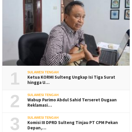
1
SULAWESI TENGAH
Ketua KORMI Sulteng Ungkap Isi Tiga Surat
hingga U…
2
SULAWESI TENGAH
Wabup Parimo Abdul Sahid Terseret Dugaan
Reklamasi…
3
SULAWESI TENGAH
Komisi III DPRD Sulteng Tinjau PT CPM Pekan
Depan,…