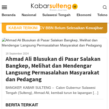
Loncat
Menu
ke
Mobile
konten
Beranda
Nasional
Sulawesi Tengah
Ekonomi
Teknol
SDM Sulteng Sebut CV BBN Belum Selesaikan Kewajiban untuk 
KABAR TERKINI
18 September 2024
Ahmad Ali Blusukan di Pasar Salakan
Bangkep, Melihat dan Mendengar
Langsung Permasalahan Masyarakat
dan Pedagang
BANGKEP, KABAR SULTENG – Calon Gubernur Sulawesi
Tengah (Sulteng), Ahmad Ali, kembali turun ke lapangan […]
BERITA TERKAIT