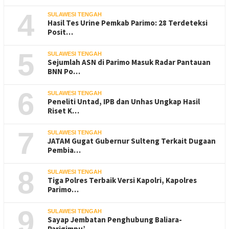
4
SULAWESI TENGAH
Hasil Tes Urine Pemkab Parimo: 28 Terdeteksi
Posit…
5
SULAWESI TENGAH
Sejumlah ASN di Parimo Masuk Radar Pantauan
BNN Po…
6
SULAWESI TENGAH
Peneliti Untad, IPB dan Unhas Ungkap Hasil
Riset K…
7
SULAWESI TENGAH
JATAM Gugat Gubernur Sulteng Terkait Dugaan
Pembia…
8
SULAWESI TENGAH
Tiga Polres Terbaik Versi Kapolri, Kapolres
Parimo…
9
SULAWESI TENGAH
Sayap Jembatan Penghubung Baliara-
Parigimpu’…