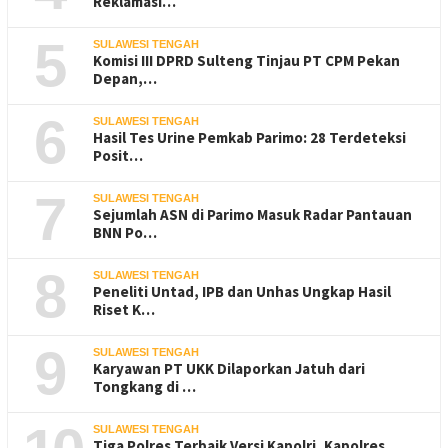
Reklamasi…
5
SULAWESI TENGAH
Komisi III DPRD Sulteng Tinjau PT CPM Pekan
Depan,…
6
SULAWESI TENGAH
Hasil Tes Urine Pemkab Parimo: 28 Terdeteksi
Posit…
7
SULAWESI TENGAH
Sejumlah ASN di Parimo Masuk Radar Pantauan
BNN Po…
8
SULAWESI TENGAH
Peneliti Untad, IPB dan Unhas Ungkap Hasil
Riset K…
9
SULAWESI TENGAH
Karyawan PT UKK Dilaporkan Jatuh dari
Tongkang di …
SULAWESI TENGAH
Tiga Polres Terbaik Versi Kapolri, Kapolres