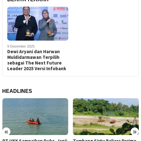
9 Desember 2025
Dewi Aryani dan Harwan
Muldidarmawan Terpilih
sebagai The Next Future
Leader 2025 Versi Infobank
HEADLINES
«
»
nji
Tambang Sirtu Baliara Parimo
Dosen Geofisika Untad: