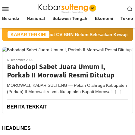
Loncat
Menu
ke
Mobile
konten
Beranda
Nasional
Sulawesi Tengah
Ekonomi
Teknol
s ESDM Sulteng Sebut CV BBN Belum Selesaikan Kewajiban unt
KABAR TERKINI
6 Desember 2025
Bahodopi Sabet Juara Umum I,
Porkab II Morowali Resmi Ditutup
MOROWALI, KABAR SULTENG — Pekan Olahraga Kabupaten
(Porkab) II Morowali resmi ditutup oleh Bupati Morowali, […]
BERITA TERKAIT
HEADLINES