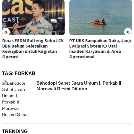
«
»
 ESDM Sulteng Sebut CV
PT UKK Sampaikan Duka, Janji
Tamba
elum Selesaikan
Evaluasi Sistem K3 Usai
Berop
iban untuk Kegiatan
Insiden Karyawan di Area
ESDM 
si
Operasional
TAG:
FORKAB
Bahodopi Sabet Juara Umum I, Porkab II
Morowali Resmi Ditutup
TRENDING