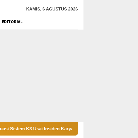
KAMIS, 6 AGUSTUS 2026
EDITORIAL
istem K3 Usai Insiden Karyawan di Area Operasional
Tam