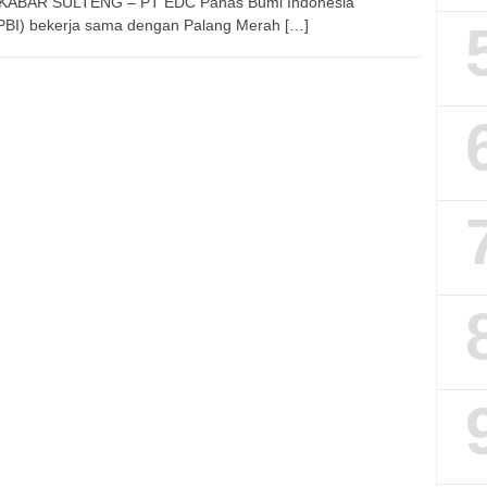
 KABAR SULTENG – PT EDC Panas Bumi Indonesia
BI) bekerja sama dengan Palang Merah […]