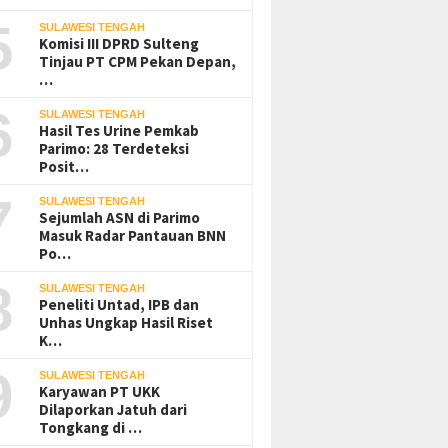
5
SULAWESI TENGAH
Komisi III DPRD Sulteng
Tinjau PT CPM Pekan Depan,
…
6
SULAWESI TENGAH
Hasil Tes Urine Pemkab
Parimo: 28 Terdeteksi
Posit…
7
SULAWESI TENGAH
Sejumlah ASN di Parimo
Masuk Radar Pantauan BNN
Po…
8
SULAWESI TENGAH
Peneliti Untad, IPB dan
Unhas Ungkap Hasil Riset
K…
9
SULAWESI TENGAH
Karyawan PT UKK
Dilaporkan Jatuh dari
Tongkang di …