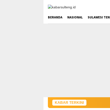
Loncat
ke
konten
BERANDA
NASIONAL
SULAWESI TE
KABAR TERKINI