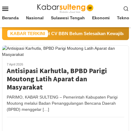
Loncat
Menu
ke
Mobile
konten
Beranda
Nasional
Sulawesi Tengah
Ekonomi
Teknol
SDM Sulteng Sebut CV BBN Belum Selesaikan Kewajiban untuk 
KABAR TERKINI
7 April 2026
Antisipasi Karhutla, BPBD Parigi
Moutong Latih Aparat dan
Masyarakat
PARIMO, KABAR SULTENG – Pemerintah Kabupaten Parigi
Moutong melalui Badan Penanggulangan Bencana Daerah
(BPBD) menggelar […]