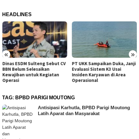
HEADLINES
«
»
CV
PT UKK Sampaikan Duka, Janji
Tambang Sirtu Baliara Pari
Evaluasi Sistem K3 Usai
Beroperasi di Tengah Sanks
Insiden Karyawan di Area
ESDM Sulteng
Operasional
TAG:
BPBD PARIGI MOUTONG
Antisipasi Karhutla, BPBD Parigi Moutong
Latih Aparat dan Masyarakat