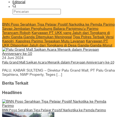
Editorial
KABAR TERKINI
BNN Poso Serahkan Tiga Pelajar Positif Narkotika ke Pemda Parimo
Sayap Jembatan Penghubung Baliara-Parigimpu’u Parimo
Terancam Roboh
Karyawan PT UKK yang Jatuh dari Tongkang di
Jetty Ganda-Ganda Ditemukan Meninggal
Tiga Polres Terbaik Versi
Kapolri, Kapolres Parimo Tegaskan Mutu Layanan
Karyawan PT
UKK Dilaporkan Jatuh dari Tongkang di Desa Ganda-Ganda-Morut
24 Juni 2024
Palu Grand Mall Sajikan Acara Menarik dalam Perayaan Anniversary ke-10
PALU, KABAR SULTENG – Direktur Palu Grand Mall, PT Palu Graha
Sejahtera, NWP Property, Teges […]
Berita Terkait
Headlines
BNN Poso Serahkan Tiga Pelajar Positif Narkotika ke Pemda Parimo