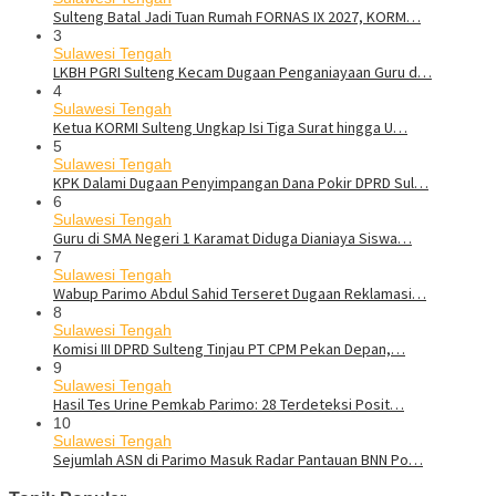
Sulteng Batal Jadi Tuan Rumah FORNAS IX 2027, KORM…
3
Sulawesi Tengah
LKBH PGRI Sulteng Kecam Dugaan Penganiayaan Guru d…
4
Sulawesi Tengah
Ketua KORMI Sulteng Ungkap Isi Tiga Surat hingga U…
5
Sulawesi Tengah
KPK Dalami Dugaan Penyimpangan Dana Pokir DPRD Sul…
6
Sulawesi Tengah
Guru di SMA Negeri 1 Karamat Diduga Dianiaya Siswa…
7
Sulawesi Tengah
Wabup Parimo Abdul Sahid Terseret Dugaan Reklamasi…
8
Sulawesi Tengah
Komisi III DPRD Sulteng Tinjau PT CPM Pekan Depan,…
9
Sulawesi Tengah
Hasil Tes Urine Pemkab Parimo: 28 Terdeteksi Posit…
10
Sulawesi Tengah
Sejumlah ASN di Parimo Masuk Radar Pantauan BNN Po…