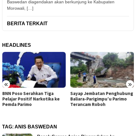
Baswedan diagendakan akan berkunjung ke Kabupaten
Morowali, […]
BERITA TERKAIT
HEADLINES
«
»
Sayap Jembatan Penghubung
Karyawan PT UKK yang Jatuh
Baliara-Parigimpu’u Parimo
dari Tongkang di Jetty
Terancam Roboh
Ganda-Ganda Ditemukan
Meninggal
TAG:
ANIS BASWEDAN