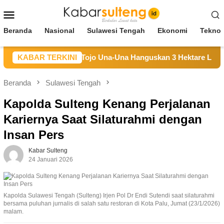
Loncat
Menu
ke
Mobile
konten
Beranda
Nasional
Sulawesi Tengah
Ekonomi
Teknol
tan di Longge Tojo Una-Una Hanguskan 3 Hektare Lahan
KABAR TERKINI
Beranda
Sulawesi Tengah
Kapolda Sulteng Kenang Perjalanan
Kariernya Saat Silaturahmi dengan
Insan Pers
Kabar Sulteng
24 Januari 2026
Kapolda Sulawesi Tengah (Sulteng) Irjen Pol Dr Endi Sutendi saat silaturahmi
bersama puluhan jurnalis di salah satu restoran di Kota Palu, Jumat (23/1/2026)
malam.