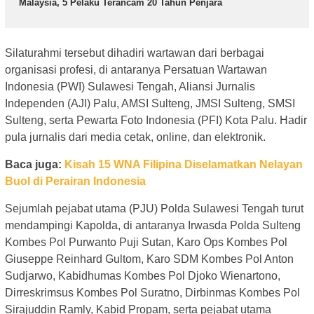
Malaysia, 5 Pelaku Terancam 20 Tahun Penjara
Silaturahmi tersebut dihadiri wartawan dari berbagai
organisasi profesi, di antaranya Persatuan Wartawan
Indonesia (PWI) Sulawesi Tengah, Aliansi Jurnalis
Independen (AJI) Palu, AMSI Sulteng, JMSI Sulteng, SMSI
Sulteng, serta Pewarta Foto Indonesia (PFI) Kota Palu. Hadir
pula jurnalis dari media cetak, online, dan elektronik.
Baca juga:
Kisah 15 WNA Filipina Diselamatkan Nelayan
Buol di Perairan Indonesia
Sejumlah pejabat utama (PJU) Polda Sulawesi Tengah turut
mendampingi Kapolda, di antaranya Irwasda Polda Sulteng
Kombes Pol Purwanto Puji Sutan, Karo Ops Kombes Pol
Giuseppe Reinhard Gultom, Karo SDM Kombes Pol Anton
Sudjarwo, Kabidhumas Kombes Pol Djoko Wienartono,
Dirreskrimsus Kombes Pol Suratno, Dirbinmas Kombes Pol
Sirajuddin Ramly, Kabid Propam, serta pejabat utama