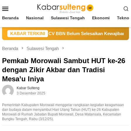
Loncat
Menu
ke
Mobile
konten
Beranda
Nasional
Sulawesi Tengah
Ekonomi
Teknol
M Sulteng Sebut CV BBN Belum Selesaikan Kewajiban untuk Ke
KABAR TERKINI
Beranda
Sulawesi Tengah
Pemkab Morowali Sambut HUT ke-26
dengan Zikir Akbar dan Tradisi
Mesa’u Iniya
Kabar Sulteng
3 Desember 2025
Pemerintah Kabupaten Morowali menggelar rangkaian kegiatan keagamaan
dan budaya dalam menyambut Hari Ulang Tahun (HUT) ke-26 Kabupaten
Morowali di Rumah Jabatan Bupati Morowali, Desa Matansala, Kecamatan
Bungku Tengah, Rabu (3/12/25).