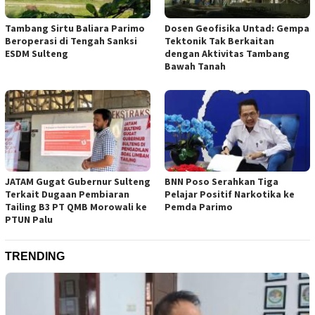
Tambang Sirtu Baliara Parimo
Dosen Geofisika Untad: Gempa
Beroperasi di Tengah Sanksi
Tektonik Tak Berkaitan
ESDM Sulteng
dengan Aktivitas Tambang
Bawah Tanah
JATAM Gugat Gubernur Sulteng
BNN Poso Serahkan Tiga
Terkait Dugaan Pembiaran
Pelajar Positif Narkotika ke
Tailing B3 PT QMB Morowali ke
Pemda Parimo
PTUN Palu
TRENDING