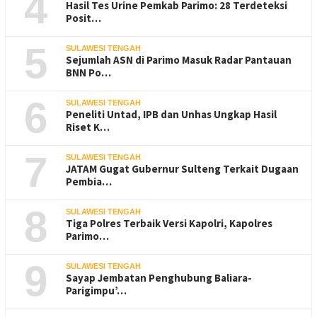
4
Hasil Tes Urine Pemkab Parimo: 28 Terdeteksi
Posit…
5
SULAWESI TENGAH
Sejumlah ASN di Parimo Masuk Radar Pantauan
BNN Po…
6
SULAWESI TENGAH
Peneliti Untad, IPB dan Unhas Ungkap Hasil
Riset K…
7
SULAWESI TENGAH
JATAM Gugat Gubernur Sulteng Terkait Dugaan
Pembia…
8
SULAWESI TENGAH
Tiga Polres Terbaik Versi Kapolri, Kapolres
Parimo…
9
SULAWESI TENGAH
Sayap Jembatan Penghubung Baliara-
Parigimpu’…