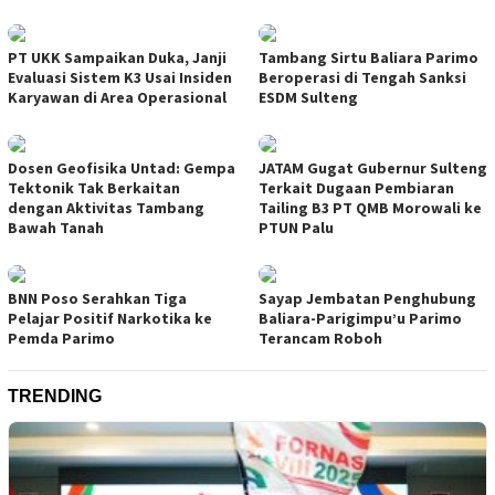
PT UKK Sampaikan Duka, Janji
Tambang Sirtu Baliara Parimo
Evaluasi Sistem K3 Usai Insiden
Beroperasi di Tengah Sanksi
Karyawan di Area Operasional
ESDM Sulteng
Dosen Geofisika Untad: Gempa
JATAM Gugat Gubernur Sulteng
Tektonik Tak Berkaitan
Terkait Dugaan Pembiaran
dengan Aktivitas Tambang
Tailing B3 PT QMB Morowali ke
Bawah Tanah
PTUN Palu
BNN Poso Serahkan Tiga
Sayap Jembatan Penghubung
Pelajar Positif Narkotika ke
Baliara-Parigimpu’u Parimo
Pemda Parimo
Terancam Roboh
TRENDING