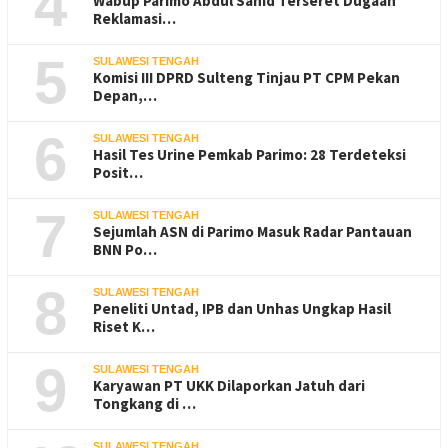
4
Wabup Parimo Abdul Sahid Terseret Dugaan
Reklamasi…
5
SULAWESI TENGAH
Komisi III DPRD Sulteng Tinjau PT CPM Pekan
Depan,…
6
SULAWESI TENGAH
Hasil Tes Urine Pemkab Parimo: 28 Terdeteksi
Posit…
7
SULAWESI TENGAH
Sejumlah ASN di Parimo Masuk Radar Pantauan
BNN Po…
8
SULAWESI TENGAH
Peneliti Untad, IPB dan Unhas Ungkap Hasil
Riset K…
9
SULAWESI TENGAH
Karyawan PT UKK Dilaporkan Jatuh dari
Tongkang di …
SULAWESI TENGAH