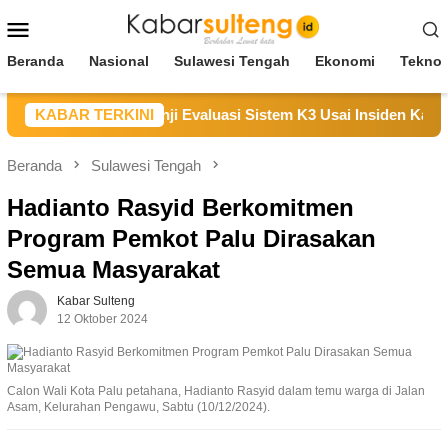
Loncat
Menu
ke
Mobile
konten
Beranda
Nasional
Sulawesi Tengah
Ekonomi
Teknol
mpaikan Duka, Janji Evaluasi Sistem K3 Usai Insiden Karyawan
KABAR TERKINI
Beranda
Sulawesi Tengah
Hadianto Rasyid Berkomitmen
Program Pemkot Palu Dirasakan
Semua Masyarakat
Kabar Sulteng
12 Oktober 2024
Calon Wali Kota Palu petahana, Hadianto Rasyid dalam temu warga di Jalan
Asam, Kelurahan Pengawu, Sabtu (10/12/2024).